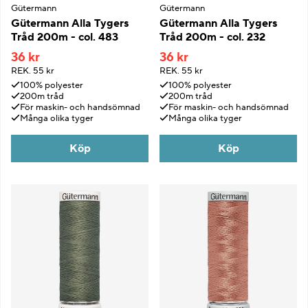
Gütermann
Gütermann
Gütermann Alla Tygers
Gütermann Alla Tygers
Tråd 200m - col. 483
Tråd 200m - col. 232
36 kr
36 kr
REK.
55 kr
REK.
55 kr
100% polyester
100% polyester
200m tråd
200m tråd
För maskin- och handsömnad
För maskin- och handsömnad
Många olika tyger
Många olika tyger
Köp
Köp