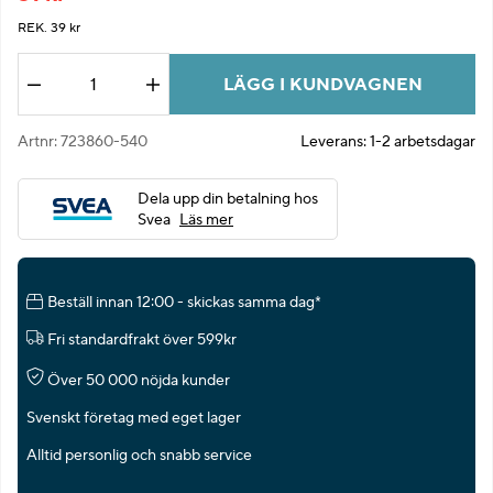
REK. 39 kr
LÄGG I KUNDVAGNEN
Antal
Artnr:
723860-540
Leverans:
1-2 arbetsdagar
Dela upp din betalning hos
Svea
Läs mer
Beställ innan 12:00 - skickas samma dag*
Fri standardfrakt över 599kr
Över 50 000 nöjda kunder
Svenskt företag med eget lager
Alltid personlig och snabb service