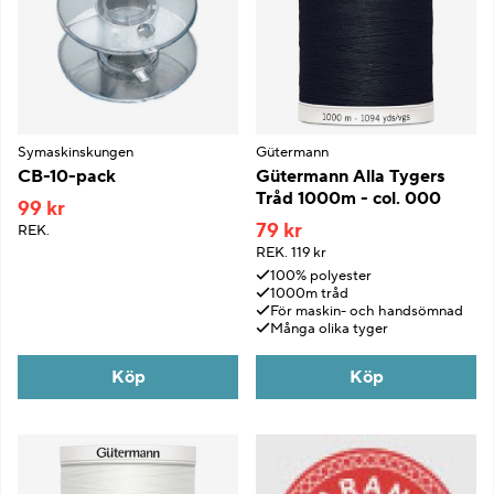
Symaskinskungen
Gütermann
CB-10-pack
Gütermann Alla Tygers
Tråd 1000m - col. 000
99 kr
79 kr
REK.
REK.
119 kr
100% polyester
1000m tråd
För maskin- och handsömnad
Många olika tyger
Köp
Köp