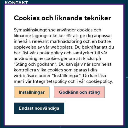
KONTAKT
Har du några frågor eller vill du ha hjälp med din
Cookies och liknande tekniker
beställning så är du varmt välkommen att kontakta vår
kundtjänst per telefon eller email.
Symaskinskungen.se använder cookies och
Telefon:
010-2518270
liknande lagringstekniker för att ge dig anpassat
innehåll, relevant marknadsföring och en bättre
E-post:
kontakta@symaskinskungen.se
upplevelse av vår webbplats. Du bekräftar att du
har läst vår cookiepolicy och samtycker till vår
Ångra köp
användning av cookies genom att klicka på
"Stäng och godkänn". Du kan själv när som helst
kontrollera vilka cookies som sparas i din
webbläsare under ”Inställningar”. Du kan läsa
mer i vår
Integritetspolicy
och i vår
cookiepolicy
.
Inställningar
Godkänn och stäng
Endast nödvändiga
Copyright © Be-Ge Sy Center AB.
Vi använder cookies - läs mer här.