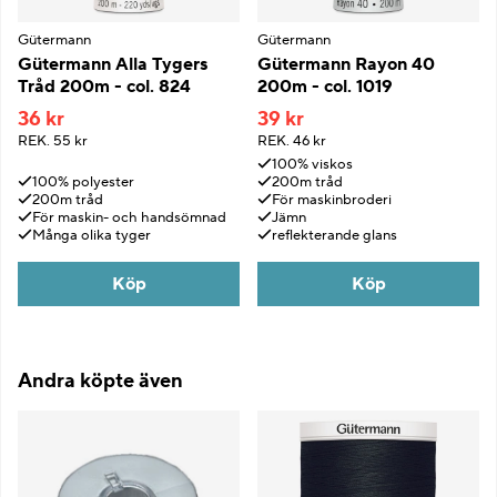
Gütermann
Gütermann
Gütermann Alla Tygers
Gütermann Rayon 40
Tråd 200m - col. 824
200m - col. 1019
36 kr
39 kr
REK.
55 kr
REK.
46 kr
100% viskos
100% polyester
200m tråd
200m tråd
För maskinbroderi
För maskin- och handsömnad
Jämn
Många olika tyger
reflekterande glans
Köp
Köp
Andra köpte även