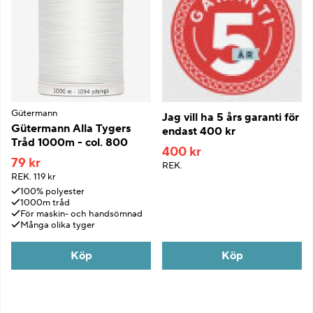
Gütermann
Jag vill ha 5 års garanti för
Gütermann Alla Tygers
endast 400 kr
Tråd 1000m - col. 800
400 kr
79 kr
REK.
REK.
119 kr
100% polyester
1000m tråd
För maskin- och handsömnad
Många olika tyger
Köp
Köp