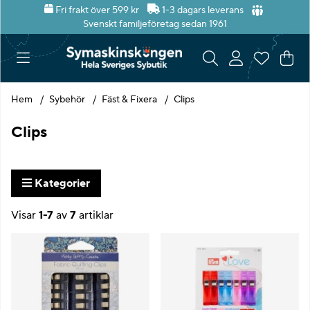
Fri frakt över 599 kr
1-3 dagars leverans
Svenskt familjeföretag sedan 1961
Var
Ant
.
Hem
Sybehör
Fäst & Fixera
Clips
Clips
Kategorier
Visar
1-7
av
7
artiklar
Produkter