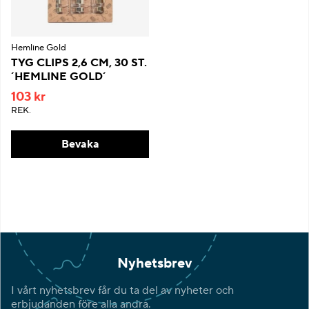
Hemline Gold
TYG CLIPS 2,6 CM, 30 ST.
´HEMLINE GOLD´
103 kr
REK.
Bevaka
Nyhetsbrev
I vårt nyhetsbrev får du ta del av nyheter och
erbjudanden före alla andra.