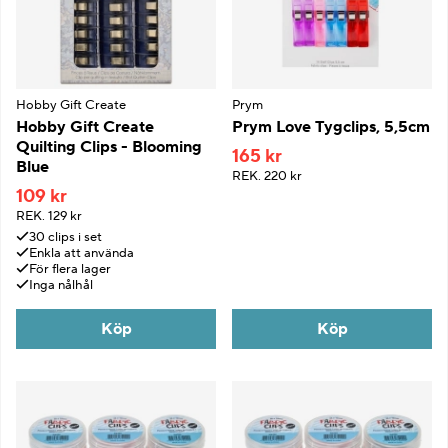
Hobby Gift Create
Prym
Hobby Gift Create
Prym Love Tygclips, 5,5cm
Quilting Clips - Blooming
165 kr
Blue
REK.
220 kr
109 kr
REK.
129 kr
30 clips i set
Enkla att använda
För flera lager
Inga nålhål
Köp
Köp