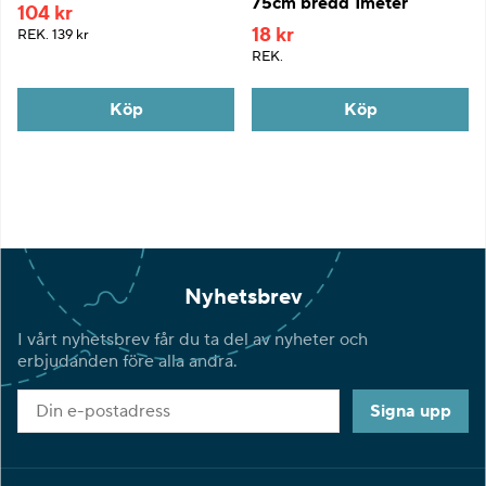
75cm bredd 1meter
104 kr
18 kr
REK.
139 kr
REK.
Köp
Köp
Nyhetsbrev
I vårt nyhetsbrev får du ta del av nyheter och
erbjudanden före alla andra.
Signa upp