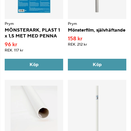
Prym
Prym
MÖNSTERARK, PLAST 1
Mönsterfilm, självhäftande
x 1,5 MET MED PENNA
158 kr
96 kr
REK.
212 kr
REK.
117 kr
Köp
Köp