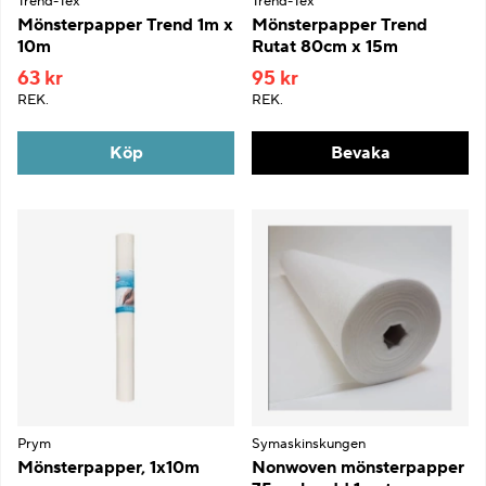
Trend-Tex
Trend-Tex
Mönsterpapper Trend 1m x
Mönsterpapper Trend
10m
Rutat 80cm x 15m
63 kr
95 kr
REK.
REK.
Köp
Bevaka
Prym
Symaskinskungen
Mönsterpapper, 1x10m
Nonwoven mönsterpapper