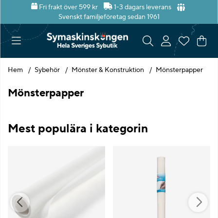
Fri frakt över 599 kr
1-3 dagars leverans
Svenskt familjeföretag sedan 1961
Var
Ant
.
Hem
Sybehör
Mönster & Konstruktion
Mönsterpapper
Mönsterpapper
Mest populära i kategorin