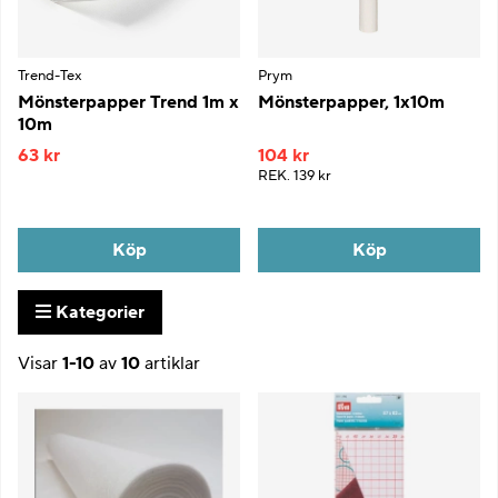
Trend-Tex
Prym
Mönsterpapper Trend 1m x
Mönsterpapper, 1x10m
10m
63 kr
104 kr
REK.
139 kr
Köp
Köp
Kategorier
Visar
1-10
av
10
artiklar
Produkter