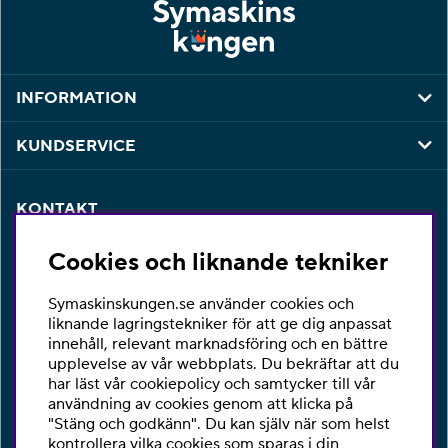
INFORMATION
KUNDSERVICE
KONTAKT
Har du några frågor eller vill du ha hjälp med din
Cookies och liknande tekniker
beställning så är du varmt välkommen att kontakta vår
kundtjänst per telefon eller email.
Symaskinskungen.se använder cookies och
Telefon:
010-2518270
liknande lagringstekniker för att ge dig anpassat
innehåll, relevant marknadsföring och en bättre
E-post:
kontakta@symaskinskungen.se
upplevelse av vår webbplats. Du bekräftar att du
har läst vår cookiepolicy och samtycker till vår
Ångra köp
användning av cookies genom att klicka på
"Stäng och godkänn". Du kan själv när som helst
kontrollera vilka cookies som sparas i din