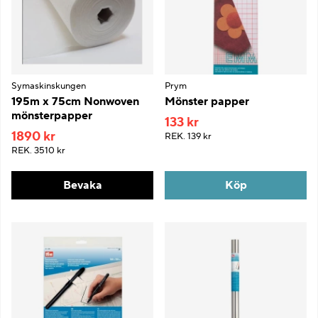
Symaskinskungen
Prym
195m x 75cm Nonwoven
Mönster papper
mönsterpapper
133 kr
1890 kr
REK.
139 kr
REK.
3510 kr
Bevaka
Köp