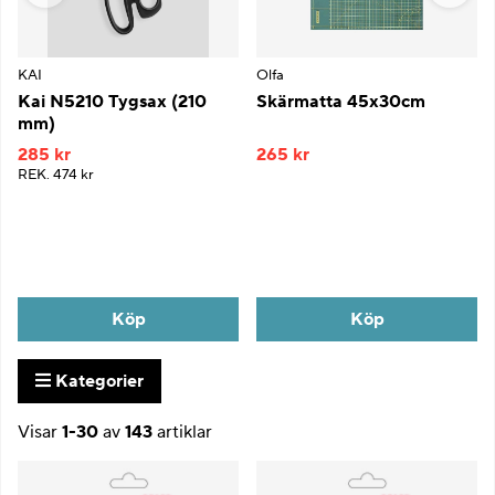
KAI
Olfa
Kai N5210 Tygsax (210
Skärmatta 45x30cm
mm)
285 kr
265 kr
REK.
474 kr
Köp
Köp
Kategorier
Visar
1-30
av
143
artiklar
Produkter