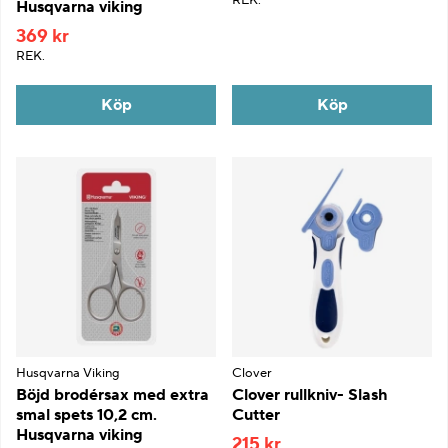
Husqvarna viking
369 kr
REK.
Köp
Köp
Husqvarna Viking
Clover
Böjd brodérsax med extra
Clover rullkniv- Slash
smal spets 10,2 cm.
Cutter
Husqvarna viking
215 kr