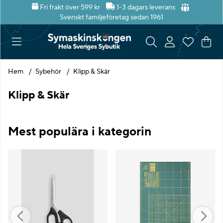
Fri frakt över 599 kr
1-3 dagars leverans
Svenskt familjeföretag sedan 1961
Var
Ant
.
Hem
Sybehör
Klipp & Skär
Klipp & Skär
Mest populära i kategorin