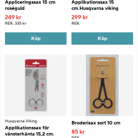
Appliceringssax 15 cm
Applikationssax 15
roséguld
cm.Husqvarna viking
249 kr
299 kr
REK.
335 kr
REK.
Köp
Köp
Husqvarna Viking
Broderisax sort 10 cm
Applikationssax för
85 kr
vänsterhänta 15,2 cm.
REK.