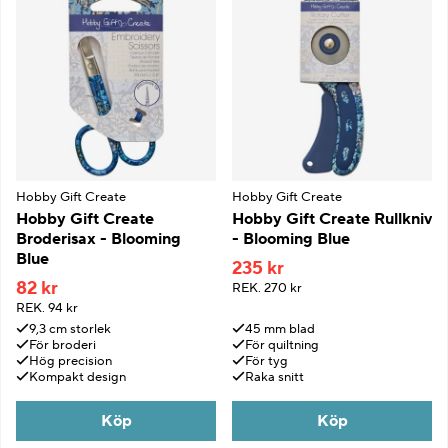
Hobby Gift Create
Hobby Gift Create
Hobby Gift Create
Hobby Gift Create Rullkniv
Broderisax - Blooming
- Blooming Blue
Blue
235 kr
82 kr
REK.
270 kr
REK.
94 kr
9,3 cm storlek
45 mm blad
För broderi
För quiltning
Hög precision
För tyg
Kompakt design
Raka snitt
Köp
Köp