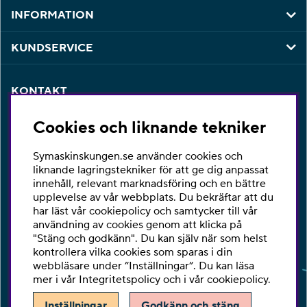
INFORMATION
KUNDSERVICE
KONTAKT
Har du några frågor eller vill du ha hjälp med din
Cookies och liknande tekniker
beställning så är du varmt välkommen att kontakta vår
kundtjänst per telefon eller email.
Symaskinskungen.se använder cookies och
Telefon:
010-2518270
liknande lagringstekniker för att ge dig anpassat
innehåll, relevant marknadsföring och en bättre
E-post:
kontakta@symaskinskungen.se
upplevelse av vår webbplats. Du bekräftar att du
har läst vår cookiepolicy och samtycker till vår
Ångra köp
användning av cookies genom att klicka på
"Stäng och godkänn". Du kan själv när som helst
kontrollera vilka cookies som sparas i din
webbläsare under ”Inställningar”. Du kan läsa
mer i vår
Integritetspolicy
och i vår
cookiepolicy
.
Inställningar
Godkänn och stäng