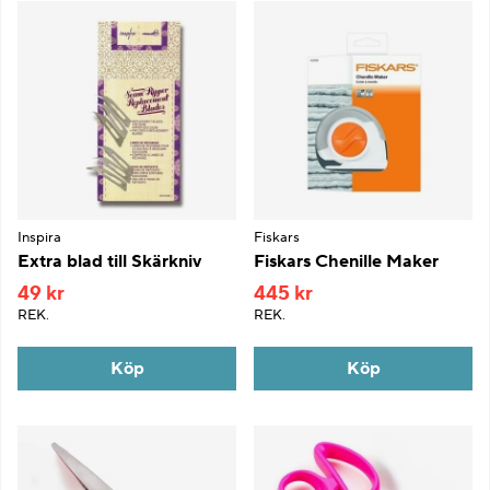
Inspira
Fiskars
Extra blad till Skärkniv
Fiskars Chenille Maker
49 kr
445 kr
REK.
REK.
Köp
Köp