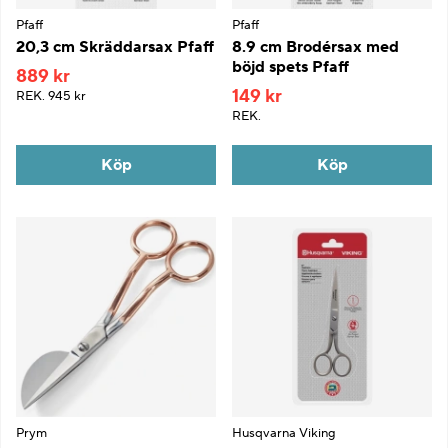
Pfaff
Pfaff
20,3 cm Skräddarsax Pfaff
8.9 cm Brodérsax med
böjd spets Pfaff
889 kr
149 kr
REK.
945 kr
REK.
Köp
Köp
Prym
Husqvarna Viking