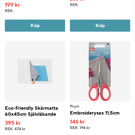
199 kr
REK.
REK.
Köp
Köp
Prym
Eco-Friendly Skärmatta
Embroiderysax 11,5cm
60x45cm Självläkande
146 kr
395 kr
REK.
194 kr
REK.
474 kr