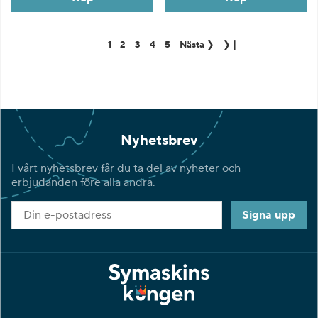
1
2
3
4
5
Nästa
❯
❯❙
Nyhetsbrev
I vårt nyhetsbrev får du ta del av nyheter och
erbjudanden före alla andra.
Signa upp