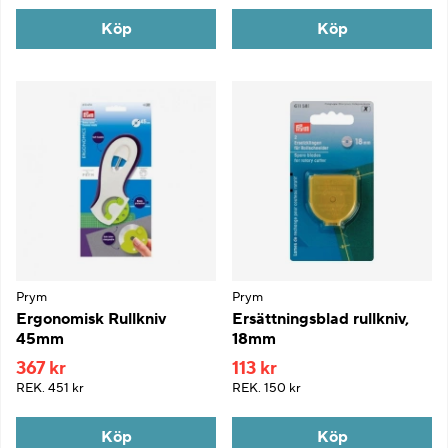
Köp
Köp
Prym
Prym
Ergonomisk Rullkniv
Ersättningsblad rullkniv,
45mm
18mm
367 kr
113 kr
REK.
451 kr
REK.
150 kr
Köp
Köp