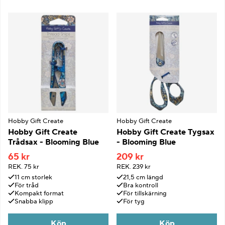
Hobby Gift Create
Hobby Gift Create
Hobby Gift Create
Hobby Gift Create Tygsax
Trådsax - Blooming Blue
- Blooming Blue
65 kr
209 kr
REK.
75 kr
REK.
239 kr
11 cm storlek
21,5 cm längd
För tråd
Bra kontroll
Kompakt format
För tillskärning
Snabba klipp
För tyg
Köp
Köp