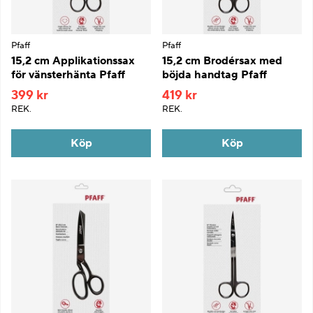
Pfaff
Pfaff
15,2 cm Applikationssax
15,2 cm Brodérsax med
för vänsterhänta Pfaff
böjda handtag Pfaff
399 kr
419 kr
REK.
REK.
Köp
Köp