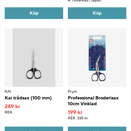
Tillverkad i Japan
Köp
Köp
KAI
Prym
Kai trådsax (100 mm)
Professional Broderisax
10cm Vinklad
249 kr
199 kr
REK.
REK.
335 kr