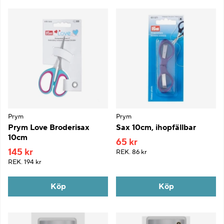
Prym
Prym
Prym Love Broderisax
Sax 10cm, ihopfällbar
10cm
65 kr
145 kr
REK.
86 kr
REK.
194 kr
Köp
Köp