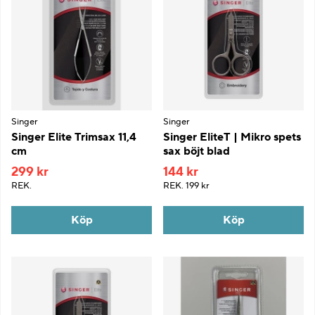
Singer
Singer
Singer Elite Trimsax 11,4
Singer EliteT | Mikro spets
cm
sax böjt blad
299 kr
144 kr
REK.
REK.
199 kr
Köp
Köp