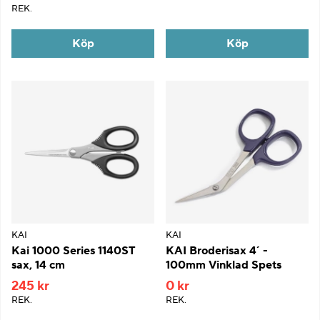
REK.
Köp
Köp
KAI
KAI
Kai 1000 Series 1140ST
KAI Broderisax 4´ -
sax, 14 cm
100mm Vinklad Spets
245 kr
0 kr
REK.
REK.