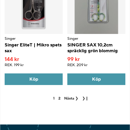
Singer
Singer
Singer EliteT | Mikro spets
SINGER SAX 10,2cm
sax
spräcklig grön blommig
144 kr
99 kr
REK.
199 kr
REK.
209 kr
Köp
Köp
1
2
Nästa
❯
❯❙