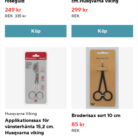
roséguld
cm.Husqvarna viking
249 kr
299 kr
REK.
335 kr
REK.
Köp
Köp
Husqvarna Viking
Broderisax sort 10 cm
Applikationssax för
85 kr
vänsterhänta 15,2 cm.
REK.
Husqvarna viking