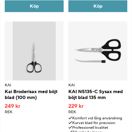
Köp
Köp
KAI
KAI
Kai Broderisax med böjt
KAI N5135-C Sysax med
blad (100 mm)
böjt blad 135 mm
249 kr
229 kr
REK.
REK.
Komfort vid lång användning
Kurvat blad för precision
Professionell kvalitet