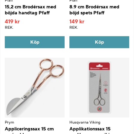
Pfaff
Pfaff
15,2 cm Brodérsax med
8.9 cm Brodérsax med
böjda handtag Pfaff
böjd spets Pfaff
419 kr
149 kr
REK.
REK.
Köp
Köp
Prym
Husqvarna Viking
Appliceringssax 15 cm
Applikationssax 15