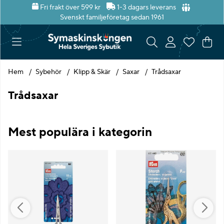
Fri frakt över 599 kr
1-3 dagars leverans
Svenskt familjeföretag sedan 1961
Var
Ant
.
Hem
Sybehör
Klipp & Skär
Saxar
Trådsaxar
Trådsaxar
Mest populära i kategorin