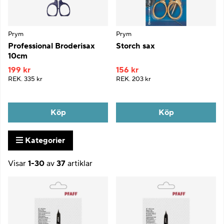
Prym
Prym
Professional Broderisax
Storch sax
10cm
199 kr
156 kr
REK.
335 kr
REK.
203 kr
Köp
Köp
Kategorier
Visar
1-30
av
37
artiklar
Produkter