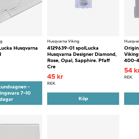
ng
Husqvarna Viking
Husqvar
Lucka Husqvarna
4129639-01 spolLucka
Origin
I
Husqvarna Designer Diamond,
Vikin
Rose, Opal, Sapphire. Pfaff
400-4
Cre
54 k
45 kr
REK.
REK.
kundvagnen -
ningsvara 7–10
Köp
dagar