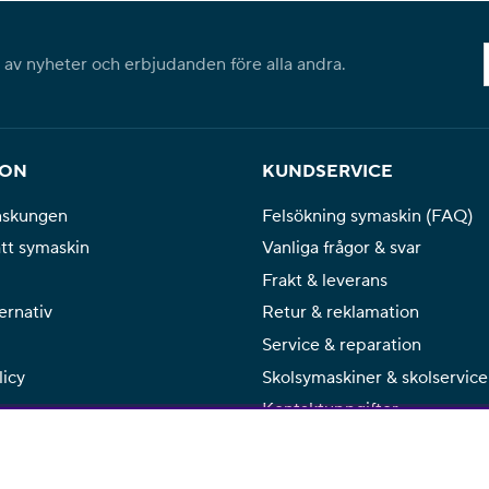
l av nyheter och erbjudanden före alla andra.
ION
KUNDSERVICE
nskungen
Felsökning symaskin (FAQ)
ätt symaskin
Vanliga frågor & svar
Frakt & leverans
ernativ
Retur & reklamation
Service & reparation
licy
Skolsymaskiner & skolservice
Kontaktuppgifter
Kontaktformulär