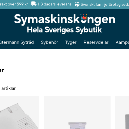
Svenskt familjeföretag sed
frakt över 599 kr
1-3 dagars leverans
ütermann Sytråd
Sybehör
Tyger
Reservdelar
Kampa
or
6
artiklar