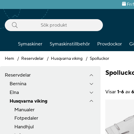
Fri 
Symaskiner
Symaskinstillbehör
Provdockor
G
Hem
Reservdelar
Husqvarna viking
Spolluckor
Spolluck
Reservdelar
Bernina
Visar
1-6
av
Elna
Husqvarna viking
Produkter
Manualer
Fotpedaler
Handhjul