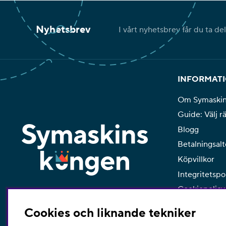
Nyhetsbrev
I vårt nyhetsbrev får du ta de
INFORMAT
Om Symaski
Guide: Välj r
Blogg
Betalningsalt
Köpvillkor
Integritetspo
Cookiepolicy
Cookies och liknande tekniker