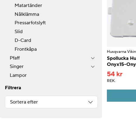
Matartänder
Nålklämma
Pressarfotslyft
Slid
D-Card
Frontkåpa
Husqvarna Viki
Pfaff
Spollucka Hu
Onyx15-Ony
Singer
54 kr
Lampor
REK.
Filtrera
Sortera efter