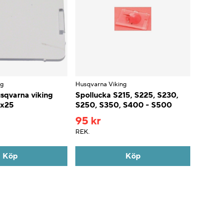
ng
Husqvarna Viking
sqvarna viking
Spollucka S215, S225, S230,
x25
S250, S350, S400 - S500
95 kr
REK.
Köp
Köp