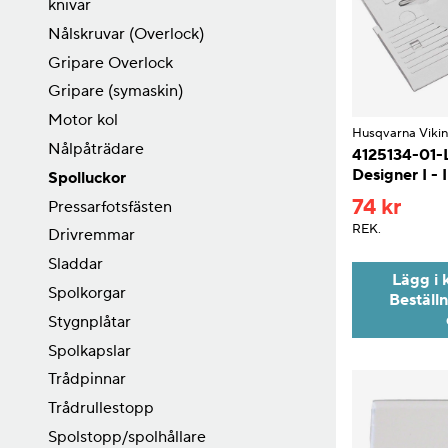
knivar
Nålskruvar (Overlock)
Gripare Overlock
Gripare (symaskin)
Motor kol
Husqvarna Viki
Nålpåträdare
4125134-01-
Designer I - I
Spolluckor
74 kr
Pressarfotsfästen
REK.
Drivremmar
Sladdar
Lägg i 
Spolkorgar
Beställ
Stygnplåtar
Spolkapslar
Trådpinnar
Trådrullestopp
Spolstopp/spolhållare