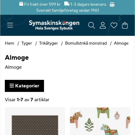
Fri frakt över 599 kr
1-3 dagars leverans
Svenskt familjeföretag sedan 1961
Var
Ant
.
Hem
Tyger
Trikåtyger
Bomullstrikå mönstrad
Almoge
Almoge
Almoge
Kategorier
Visar
1-7
av
7
artiklar
Produkter