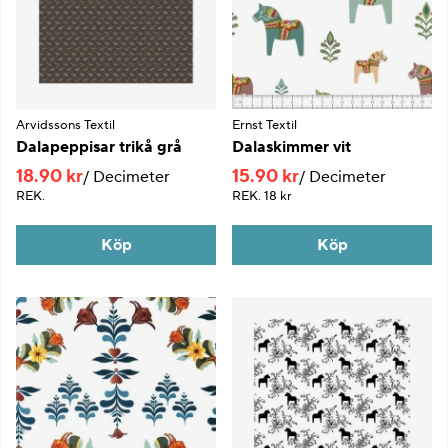
Arvidssons Textil
Ernst Textil
Dalapeppisar trikå grå
Dalaskimmer vit
18.90 kr
15.90 kr
Decimeter
Decimeter
REK.
REK.
18 kr
Köp
Köp