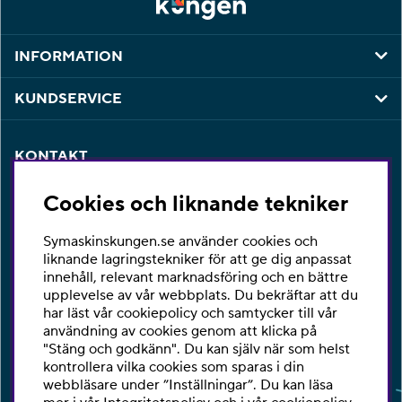
INFORMATION
KUNDSERVICE
KONTAKT
Har du några frågor eller vill du ha hjälp med din
Cookies och liknande tekniker
beställning så är du varmt välkommen att kontakta vår
kundtjänst per telefon eller email.
Symaskinskungen.se använder cookies och
Telefon:
010-2518270
liknande lagringstekniker för att ge dig anpassat
innehåll, relevant marknadsföring och en bättre
E-post:
kontakta@symaskinskungen.se
upplevelse av vår webbplats. Du bekräftar att du
har läst vår cookiepolicy och samtycker till vår
Ångra köp
användning av cookies genom att klicka på
"Stäng och godkänn". Du kan själv när som helst
kontrollera vilka cookies som sparas i din
webbläsare under ”Inställningar”. Du kan läsa