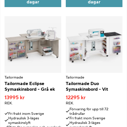
dagar
dagar
Tailormade
Tailormade
Tailormade Eclipse
Tailormade Duo
Symaskinsbord - Grå ek
Symaskinsbord - Vit
13995 kr
12295 kr
REK.
REK.
Förvaring för upp till 72
Fri frakt inom Sverige
trådrullar
Hydraulisk 3-läges
Fri frakt inom Sverige
symaskinslyft
Hydraulisk 3-läges