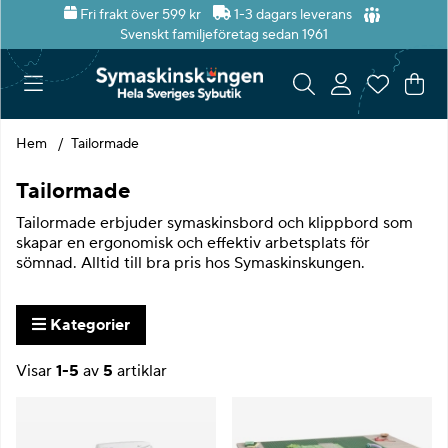
Fri frakt över 599 kr
1-3 dagars leverans
Svenskt familjeföretag sedan 1961
Var
Ant
.
Hem
Tailormade
Tailormade
Tailormade erbjuder symaskinsbord och klippbord som
skapar en ergonomisk och effektiv arbetsplats för
sömnad. Alltid till bra pris hos Symaskinskungen.
Kategorier
Visar
1-5
av
5
artiklar
Produkter