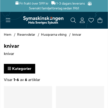
Fri frakt över 599 kr
1-3 dagars leverans
Svenskt familjeföretag sedan 1961
Var
Ant
.
Hem
Reservdelar
Husqvarna viking
knivar
knivar
knivar
Kategorier
Visar
1-6
av
6
artiklar
Produkter