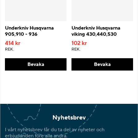
Underkniv Husqvarna
Underkniv Husqvarna
905,910 - 936
viking 430,440,530
414 kr
102 kr
REK.
REK.
Bevaka
Bevaka
Nyhetsbrev
I vårt nyhetsbrev får du ta del av nyheter och
erbjudanden före alla andra.