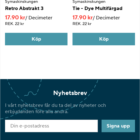
Symaskinskungen
Symaskinskungen
Retro Abstrakt 3
Tie - Dye Multifärgad
17.90 kr
17.90 kr
Decimeter
Decimeter
REK.
22 kr
REK.
22 kr
Köp
Köp
Nyhetsbrev
I vårt nyhetsbrev får du ta del av nyheter och
erbjudanden före alla andra.
Signa upp