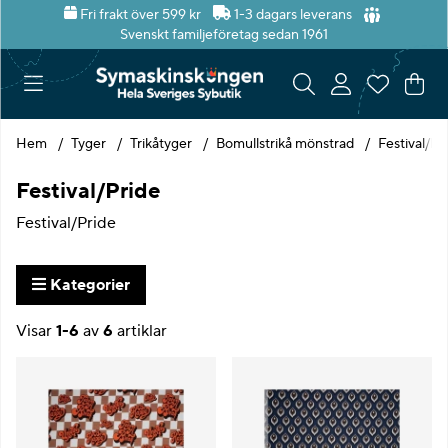
Fri frakt över 599 kr
1-3 dagars leverans
Svenskt familjeföretag sedan 1961
Var
Ant
.
Hem
Tyger
Trikåtyger
Bomullstrikå mönstrad
Festival/Pr
Festival/Pride
Festival/Pride
Kategorier
Visar
1-6
av
6
artiklar
Produkter