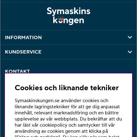
INFORMATION
KUNDSERVICE
KONTAKT
Har du några frågor eller vill du ha hjälp med din
Cookies och liknande tekniker
beställning så är du varmt välkommen att kontakta vår
kundtjänst per telefon eller email.
Symaskinskungen.se använder cookies och
Telefon:
010-2518270
liknande lagringstekniker för att ge dig anpassat
innehåll, relevant marknadsföring och en bättre
E-post:
kontakta@symaskinskungen.se
upplevelse av vår webbplats. Du bekräftar att du
har läst vår cookiepolicy och samtycker till vår
Ångra köp
användning av cookies genom att klicka på