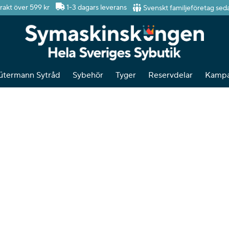
Svenskt familjeföretag sed
frakt över 599 kr
1-3 dagars leverans
ütermann Sytråd
Sybehör
Tyger
Reservdelar
Kampa