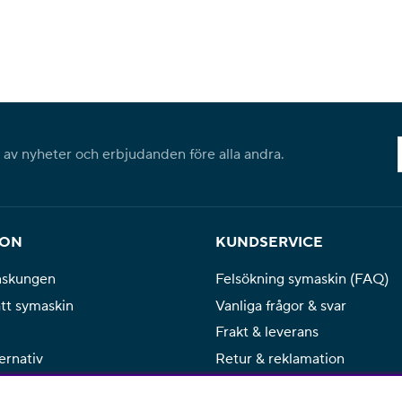
l av nyheter och erbjudanden före alla andra.
ION
KUNDSERVICE
nskungen
Felsökning symaskin (FAQ)
ätt symaskin
Vanliga frågor & svar
Frakt & leverans
ernativ
Retur & reklamation
Service & reparation