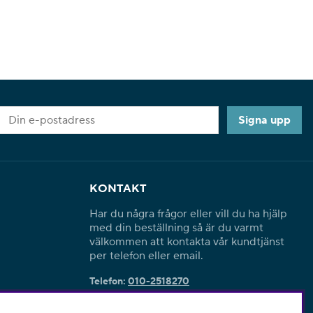
Signa upp
KONTAKT
Har du några frågor eller vill du ha hjälp
med din beställning så är du varmt
välkommen att kontakta vår kundtjänst
per telefon eller email.
Telefon:
010-2518270
E-post:
kontakta@symaskinskungen.se