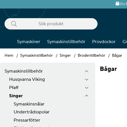
Fri 
Symaskiner
Symaskinstillbehör
Provdockor
G
Hem
Symaskinstillbehör
Singer
Broderitillbehör
Bågar
Bågar
Symaskinstillbehör
Husqvarna Viking
Pfaff
Produkter
Singer
Symaskinsnålar
Undertrådsspolar
Pressarfötter