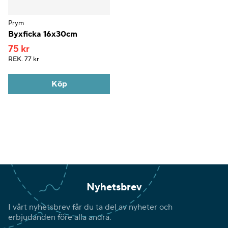
Prym
Byxficka 16x30cm
75 kr
REK.
77 kr
Köp
Nyhetsbrev
I vårt nyhetsbrev får du ta del av nyheter och
erbjudanden före alla andra.