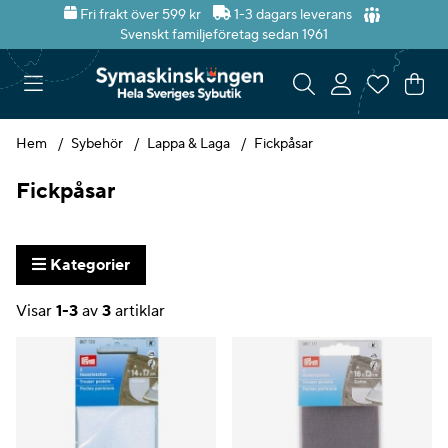
Fri frakt över 599 kr
1-3 dagars leverans
Svenskt familjeföretag sedan 1961
Var
Ant
.
Hem
Sybehör
Lappa & Laga
Fickpåsar
Fickpåsar
Kategorier
Visar
1-3
av
3
artiklar
Produkter