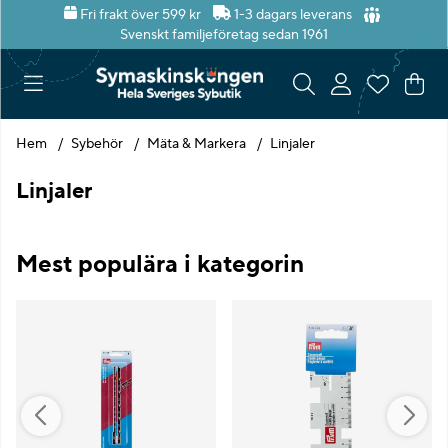
Fri frakt över 599 kr
1-3 dagars leverans
Svenskt familjeföretag sedan 1961
Var
Ant
.
Hem
Sybehör
Mäta & Markera
Linjaler
Linjaler
Mest populära i kategorin