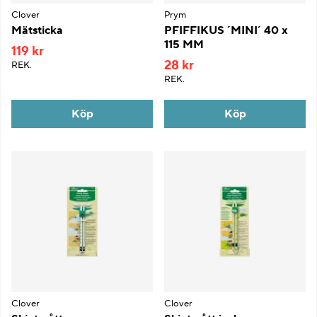
Clover
Prym
Mätsticka
PFIFFIKUS ´MINI´ 40 x
115 MM
119 kr
28 kr
REK.
REK.
Köp
Köp
Clover
Clover