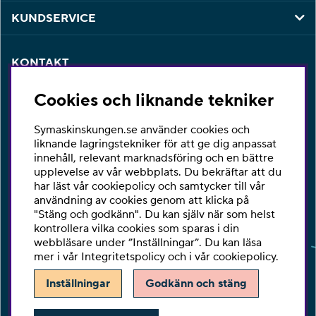
KUNDSERVICE
KONTAKT
Har du några frågor eller vill du ha hjälp med din
Cookies och liknande tekniker
beställning så är du varmt välkommen att kontakta vår
kundtjänst per telefon eller email.
Symaskinskungen.se använder cookies och
Telefon:
010-2518270
liknande lagringstekniker för att ge dig anpassat
innehåll, relevant marknadsföring och en bättre
E-post:
kontakta@symaskinskungen.se
upplevelse av vår webbplats. Du bekräftar att du
har läst vår cookiepolicy och samtycker till vår
Ångra köp
användning av cookies genom att klicka på
"Stäng och godkänn". Du kan själv när som helst
kontrollera vilka cookies som sparas i din
webbläsare under ”Inställningar”. Du kan läsa
mer i vår
Integritetspolicy
och i vår
cookiepolicy
.
Inställningar
Godkänn och stäng