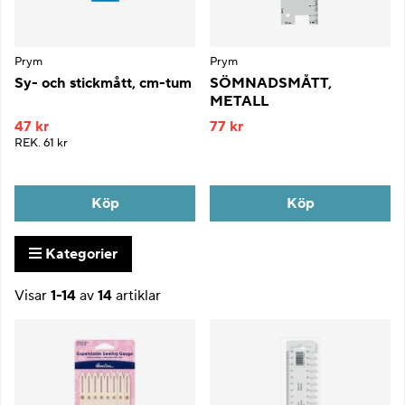
Prym
Prym
Sy- och stickmått, cm-tum
SÖMNADSMÅTT,
METALL
47 kr
77 kr
REK.
61 kr
Köp
Köp
Kategorier
Visar
1-14
av
14
artiklar
Produkter