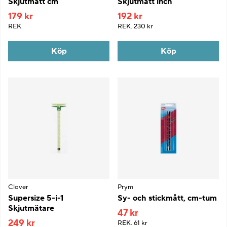
Skjutmått cm
Skjutmått inch
179 kr
192 kr
REK.
REK.
230 kr
Köp
Köp
Clover
Prym
Supersize 5-i-1
Sy- och stickmått, cm-tum
Skjutmätare
47 kr
249 kr
REK.
61 kr