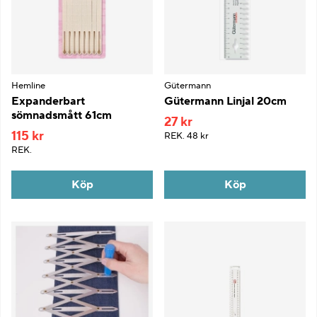
Hemline
Gütermann
Expanderbart
Gütermann Linjal 20cm
sömnadsmått 61cm
27 kr
115 kr
REK.
48 kr
REK.
Köp
Köp