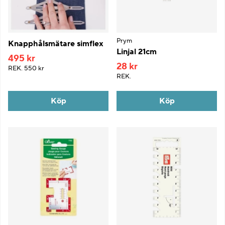
Prym
Knapphålsmätare simflex
Linjal 21cm
495 kr
28 kr
REK.
550 kr
REK.
Köp
Köp