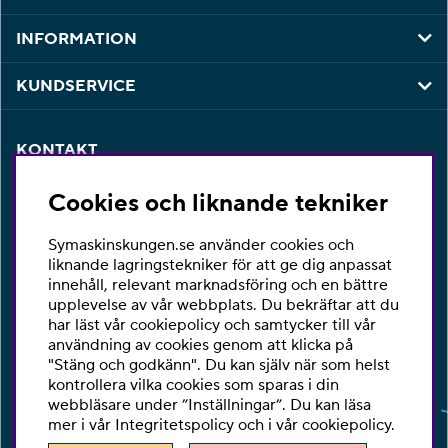
INFORMATION
KUNDSERVICE
KONTAKT
Har du några frågor eller vill du ha hjälp med din
Cookies och liknande tekniker
beställning så är du varmt välkommen att kontakta vår
kundtjänst per telefon eller email.
Symaskinskungen.se använder cookies och
Telefon:
010-2518270
liknande lagringstekniker för att ge dig anpassat
innehåll, relevant marknadsföring och en bättre
E-post:
kontakta@symaskinskungen.se
upplevelse av vår webbplats. Du bekräftar att du
har läst vår cookiepolicy och samtycker till vår
Ångra köp
användning av cookies genom att klicka på
"Stäng och godkänn". Du kan själv när som helst
kontrollera vilka cookies som sparas i din
webbläsare under ”Inställningar”. Du kan läsa
mer i vår
Integritetspolicy
och i vår
cookiepolicy
.