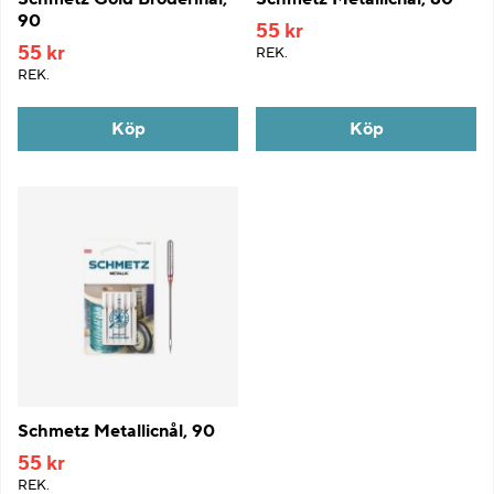
90
55 kr
55 kr
REK.
REK.
Köp
Köp
Schmetz Metallicnål, 90
55 kr
REK.