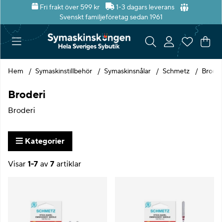
Fri frakt över 599 kr
1-3 dagars leverans
Svenskt familjeföretag sedan 1961
Var
Ant
.
Hem
Symaskinstillbehör
Symaskinsnålar
Schmetz
Broder
Broderi
Broderi
Kategorier
Visar
1-7
av
7
artiklar
Produkter