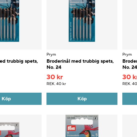
Prym
Prym
ed trubbig spets,
Broderinål med trubbig spets,
Broder
No. 24
No. 2
30 kr
30 k
REK.
40 kr
REK.
40
Köp
Köp