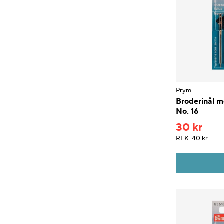
Prym
Broderinål m
No. 16
30 kr
REK.
40 kr