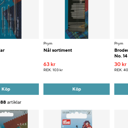
Prym
Prym
ar
Nål sortiment
Broder
No. 14
63 kr
30 kr
REK.
103 kr
REK.
40
Köp
Köp
v
88
artiklar