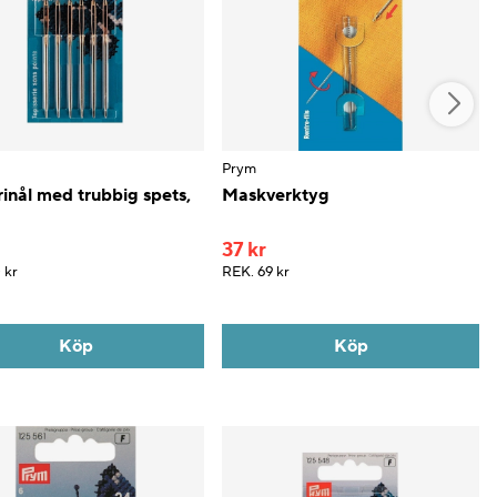
Prym
inål med trubbig spets,
Maskverktyg
37 kr
 kr
REK.
69 kr
Köp
Köp