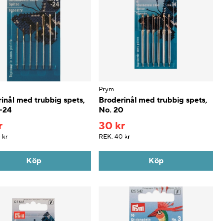
Prym
inål med trubbig spets,
Broderinål med trubbig spets,
-24
No. 20
r
30 kr
 kr
REK.
40 kr
Köp
Köp