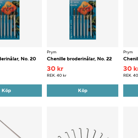
Prym
Prym
erinålar, No. 20
Chenille broderinålar, No. 22
Chenil
30 kr
30 k
REK.
40 kr
REK.
40
Köp
Köp