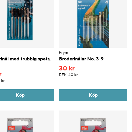
Prym
inål med trubbig spets,
Broderinålar No. 3-9
4
30 kr
r
REK.
40 kr
 kr
Köp
Köp