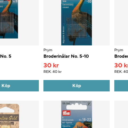
Prym
Prym
 No. 5
Broderinålar No. 5-10
Broder
30 kr
30 k
REK.
40 kr
REK.
40
Köp
Köp