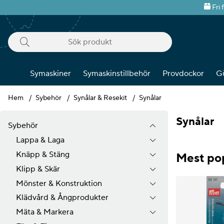
Fri 
Symaskiner
Symaskinstillbehör
Provdockor
G
Hem
Sybehör
Synålar & Resekit
Synålar
Synålar
Sybehör
Lappa & Laga
Knäpp & Stäng
Mest pop
Klipp & Skär
Mönster & Konstruktion
Klädvård & Ångprodukter
Mäta & Markera