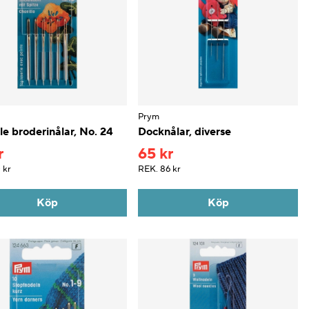
Prym
le broderinålar, No. 24
Docknålar, diverse
r
65 kr
 kr
REK.
86 kr
Köp
Köp