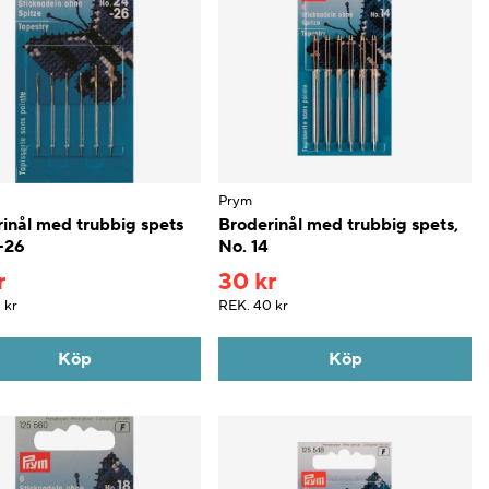
Prym
inål med trubbig spets
Broderinål med trubbig spets,
-26
No. 14
r
30 kr
 kr
REK.
40 kr
Köp
Köp