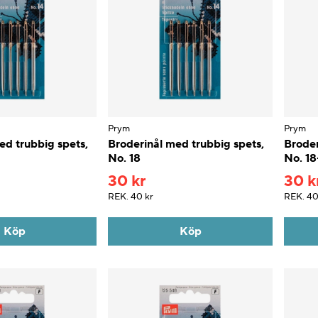
Prym
Prym
ed trubbig spets,
Broderinål med trubbig spets,
Broder
No. 18
No. 18
30 kr
30 k
REK.
40 kr
REK.
40
Köp
Köp