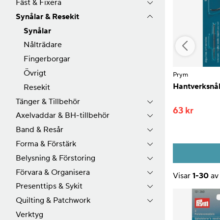
Fäst & Fixera
Synålar & Resekit
Synålar
Nålträdare
Fingerborgar
Övrigt
Prym
Prym
 5
Synål för syn svaga
Hantverksnål
Resekit
Tänger & Tillbehör
34 kr
63 kr
Axelvaddar & BH-tillbehör
Band & Resår
Forma & Förstärk
Köp
Belysning & Förstoring
Förvara & Organisera
Visar
1-30
a
Presenttips & Sykit
Produkter
Quilting & Patchwork
Verktyg