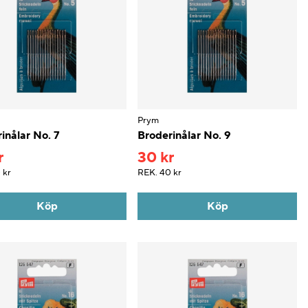
Prym
inålar No. 7
Broderinålar No. 9
r
30 kr
 kr
REK.
40 kr
Köp
Köp