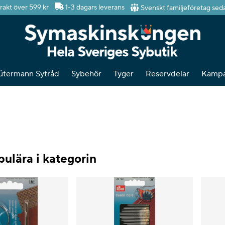
Svenskt familjeföretag sed
frakt över 599 kr
1-3 dagars leverans
ütermann Sytråd
Sybehör
Tyger
Reservdelar
Kampa
ulära i kategorin