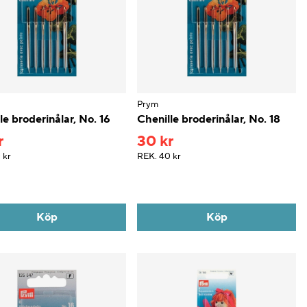
Prym
le broderinålar, No. 16
Chenille broderinålar, No. 18
r
30 kr
 kr
REK.
40 kr
Köp
Köp