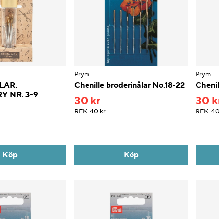
Prym
Prym
LAR,
Chenille broderinålar No.18-22
Chenil
Y NR. 3-9
30 kr
30 k
REK.
40 kr
REK.
40
Köp
Köp