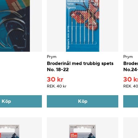
Prym
Prym
Broderinål med trubbig spets
Broder
No. 18-22
No.24
30 kr
30 k
REK.
40 kr
REK.
40
Köp
Köp