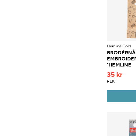
Hemline Gold
BRODÉRNÅ
EMBROIDER
´HEMLINE
35 kr
REK.