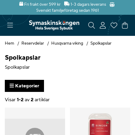
Fri frakt över 599 kr
1-3 dagars leverans
Svenskt familjeföretag sedan 1961
Var
Ant
.
Hem
Reservdelar
Husqvarna viking
Spolkapslar
Spolkapslar
Spolkapslar
Kategorier
Visar
1-2
av
2
artiklar
Produkter