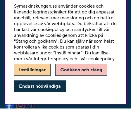
INFORMATION
Symaskinskungen.se använder cookies och
liknande lagringstekniker för att ge dig anpassat
innehåll, relevant marknadsföring och en bättre
KUNDSERVICE
upplevelse av vår webbplats. Du bekräftar att du
har läst vår cookiepolicy och samtycker till vår
användning av cookies genom att klicka på
KONTAKT
"Stäng och godkänn". Du kan själv när som helst
kontrollera vilka cookies som sparas i din
Har du några frågor eller vill du ha hjälp med din
webbläsare under ”Inställningar”. Du kan läsa
beställning så är du varmt välkommen att kontakta vår
mer i vår
Integritetspolicy
och i vår
cookiepolicy
.
kundtjänst per telefon eller email.
Inställningar
Godkänn och stäng
Telefon:
010-2518270
E-post:
kontakta@symaskinskungen.se
Endast nödvändiga
Ångra köp