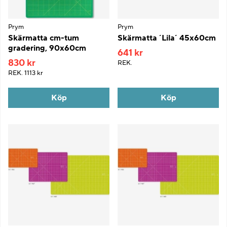
Prym
Prym
Skärmatta cm-tum
Skärmatta ´Lila´ 45x60cm
gradering, 90x60cm
641 kr
830 kr
REK.
REK.
1113 kr
Köp
Köp