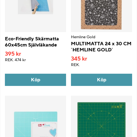
Hemline Gold
Eco-Friendly Skärmatta
MULTIMATTA 24 x 30 CM
60x45cm Självläkande
´HEMLINE GOLD´
395 kr
345 kr
REK.
474 kr
REK.
Köp
Köp