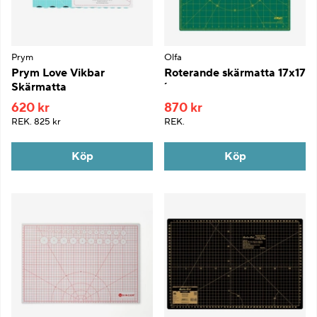
Prym
Olfa
Prym Love Vikbar
Roterande skärmatta 17x17
Skärmatta
´
620 kr
870 kr
REK.
825 kr
REK.
Köp
Köp