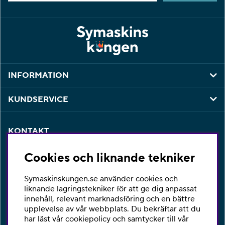
INFORMATION
KUNDSERVICE
KONTAKT
Har du några frågor eller vill du ha hjälp med din
Cookies och liknande tekniker
beställning så är du varmt välkommen att kontakta vår
kundtjänst per telefon eller email.
Symaskinskungen.se använder cookies och
Telefon:
010-2518270
liknande lagringstekniker för att ge dig anpassat
innehåll, relevant marknadsföring och en bättre
E-post:
kontakta@symaskinskungen.se
upplevelse av vår webbplats. Du bekräftar att du
har läst vår cookiepolicy och samtycker till vår
Ångra köp