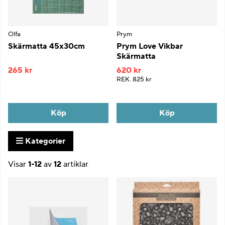
Olfa
Prym
Skärmatta 45x30cm
Prym Love Vikbar
Skärmatta
265 kr
620 kr
REK.
825 kr
Köp
Köp
Kategorier
Visar
1-12
av
12
artiklar
Produkter