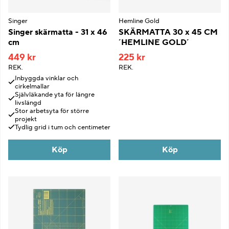
Singer
Hemline Gold
Singer skärmatta - 31 x 46
SKÄRMATTA 30 x 45 CM
cm
´HEMLINE GOLD´
449 kr
225 kr
REK.
REK.
Inbyggda vinklar och
cirkelmallar
Självläkande yta för längre
livslängd
Stor arbetsyta för större
projekt
Tydlig grid i tum och centimeter
Köp
Köp