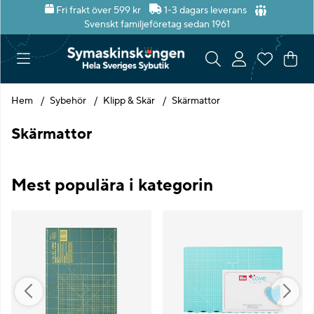
Fri frakt över 599 kr
1-3 dagars leverans
Svenskt familjeföretag sedan 1961
Var
Ant
.
Hem
Sybehör
Klipp & Skär
Skärmattor
Skärmattor
Mest populära i kategorin