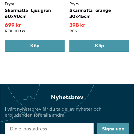
Prym
Prym
Skärmatta ´Ljus grön´
Skärmatta ´orange´
60x90cm
30x45cm
699 kr
398 kr
REK.
1113 kr
REK.
Köp
Köp
Nyhetsbrev
I vårt nyhetsbrev får du ta del av nyheter och
erbjudanden före alla andra.
Signa upp