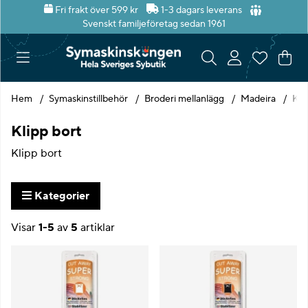
Fri frakt över 599 kr
1-3 dagars leverans
Svenskt familjeföretag sedan 1961
Var
Ant
.
Hem
Symaskinstillbehör
Broderi mellanlägg
Madeira
Kli
Klipp bort
Klipp bort
Kategorier
Visar
1-5
av
5
artiklar
Produkter