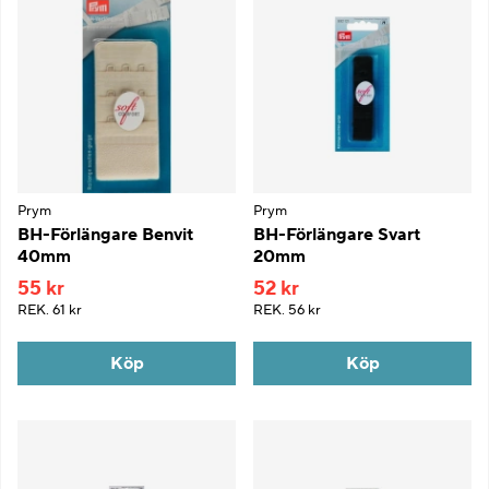
Prym
Prym
BH-Förlängare Benvit
BH-Förlängare Svart
40mm
20mm
55 kr
52 kr
REK.
61 kr
REK.
56 kr
Köp
Köp