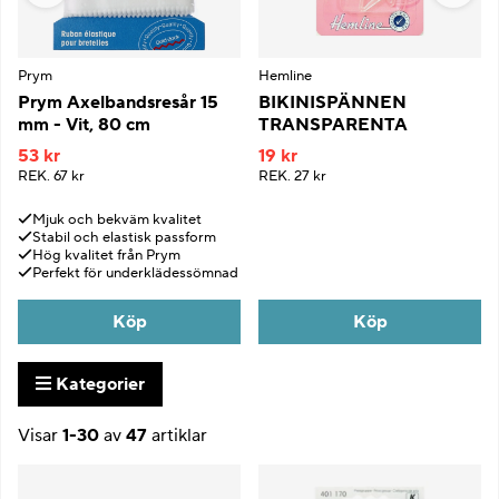
Prym
Hemline
Prym Axelbandsresår 15
BIKINISPÄNNEN
mm - Vit, 80 cm
TRANSPARENTA
53 kr
19 kr
REK.
67 kr
REK.
27 kr
Mjuk och bekväm kvalitet
Stabil och elastisk passform
Hög kvalitet från Prym
Perfekt för underklädessömnad
Köp
Köp
Kategorier
Visar
1-30
av
47
artiklar
Produkter