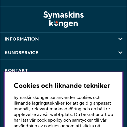
INFORMATION
KUNDSERVICE
KONTAKT
Har du några frågor eller vill du ha hjälp med din
Cookies och liknande tekniker
beställning så är du varmt välkommen att kontakta vår
kundtjänst per telefon eller email.
Symaskinskungen.se använder cookies och
Telefon:
010-2518270
liknande lagringstekniker för att ge dig anpassat
innehåll, relevant marknadsföring och en bättre
E-post:
kontakta@symaskinskungen.se
upplevelse av vår webbplats. Du bekräftar att du
har läst vår cookiepolicy och samtycker till vår
Ångra köp
användning av cookies genom att klicka på