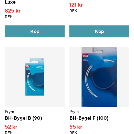
Luxe
121 kr
825 kr
REK.
REK.
Köp
Köp
Prym
Prym
BH-Bygel B (90)
BH-Bygel F (100)
52 kr
55 kr
REK.
REK.