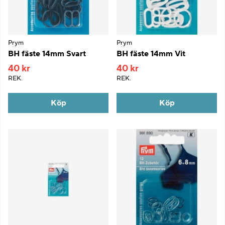
Prym
Prym
BH fäste 14mm Svart
BH fäste 14mm Vit
40 kr
40 kr
REK.
REK.
Köp
Köp