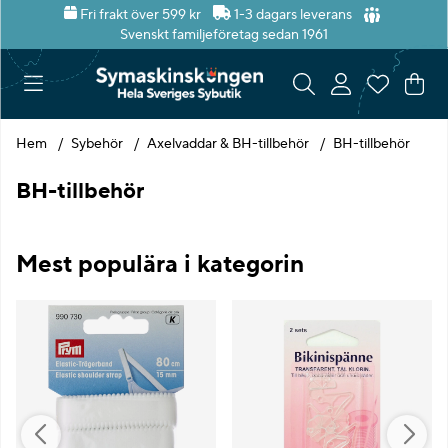
Fri frakt över 599 kr
1-3 dagars leverans
Svenskt familjeföretag sedan 1961
Var
Ant
.
Hem
Sybehör
Axelvaddar & BH-tillbehör
BH-tillbehör
BH-tillbehör
Mest populära i kategorin