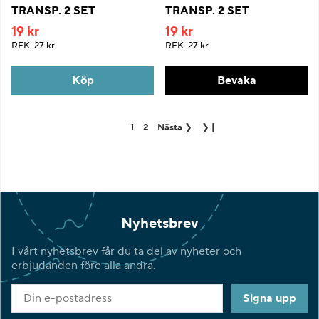
TRANSP. 2 SET
TRANSP. 2 SET
19 kr
19 kr
REK.
27 kr
REK.
27 kr
Köp
Bevaka
1
2
Nästa
❯
❯❙
Nyhetsbrev
I vårt nyhetsbrev får du ta del av nyheter och
erbjudanden före alla andra.
Signa upp