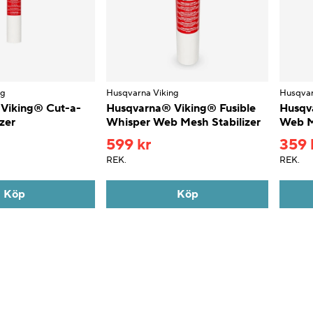
ng
Husqvarna Viking
Husqvar
Viking® Cut-a-
Husqvarna® Viking® Fusible
Husqv
zer
Whisper Web Mesh Stabilizer
Web M
599 kr
359 
REK.
REK.
Köp
Köp