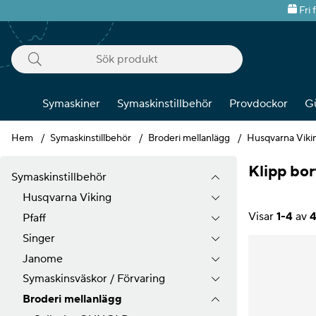
Fri 
Symaskiner
Symaskinstillbehör
Provdockor
G
Hem
Symaskinstillbehör
Broderi mellanlägg
Husqvarna Viki
Klipp bor
Symaskinstillbehör
Husqvarna Viking
Visar
1-4
av
Pfaff
Singer
Produkter
Janome
Symaskinsväskor / Förvaring
Broderi mellanlägg