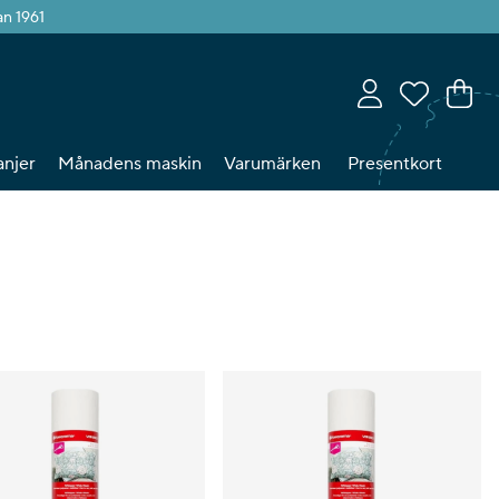
an 1961
Va
An
.
njer
Månadens maskin
Varumärken
Presentkort