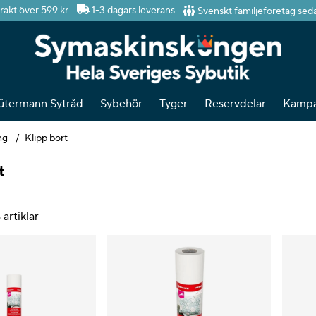
Svenskt familjeföretag sed
frakt över 599 kr
1-3 dagars leverans
ütermann Sytråd
Sybehör
Tyger
Reservdelar
Kampa
ng
Klipp bort
t
4
artiklar