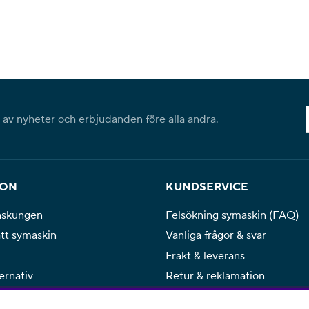
l av nyheter och erbjudanden före alla andra.
ION
KUNDSERVICE
nskungen
Felsökning symaskin (FAQ)
ätt symaskin
Vanliga frågor & svar
Frakt & leverans
ernativ
Retur & reklamation
Service & reparation