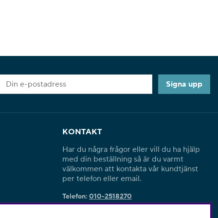
Signa upp
KONTAKT
Har du några frågor eller vill du ha hjälp
med din beställning så är du varmt
välkommen att kontakta vår kundtjänst
per telefon eller email.
Telefon:
010-2518270
E-post:
kontakta@symaskinskungen.se