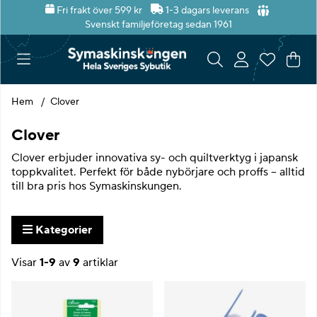
Fri frakt över 599 kr
1-3 dagars leverans
Svenskt familjeföretag sedan 1961
Var
Ant
.
Hem
Clover
Clover
Clover erbjuder innovativa sy- och quiltverktyg i japansk
toppkvalitet. Perfekt för både nybörjare och proffs – alltid
till bra pris hos Symaskinskungen.
Kategorier
Visar
1-9
av
9
artiklar
Produkter