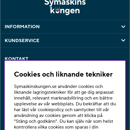
INFORMATION
KUNDSERVICE
KONTAKT
Har du några frågor eller vill du ha hjälp med din
Cookies och liknande tekniker
beställning så är du varmt välkommen att kontakta vår
kundtjänst per telefon eller email.
Symaskinskungen.se använder cookies och
Telefon:
010-2518270
liknande lagringstekniker för att ge dig anpassat
innehåll, relevant marknadsföring och en bättre
E-post:
kontakta@symaskinskungen.se
upplevelse av vår webbplats. Du bekräftar att du
har läst vår cookiepolicy och samtycker till vår
Ångra köp
användning av cookies genom att klicka på
"Stäng och godkänn". Du kan själv när som helst
kontrollera vilka cookies som sparas i din