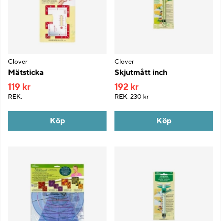
Clover
Clover
Mätsticka
Skjutmått inch
119 kr
192 kr
REK.
REK.
230 kr
Köp
Köp