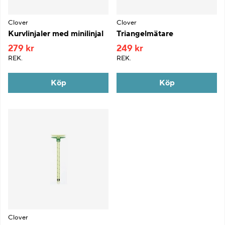
Clover
Clover
Kurvlinjaler med minilinjal
Triangelmätare
279 kr
249 kr
REK.
REK.
Köp
Köp
Clover