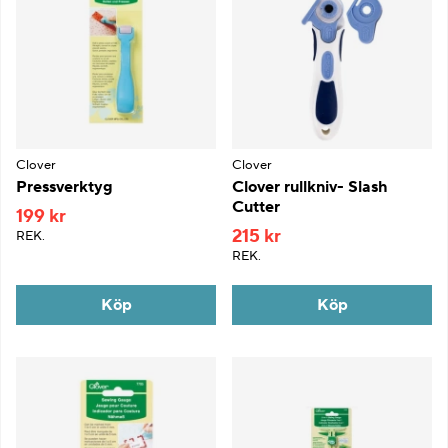
Clover
Clover
Pressverktyg
Clover rullkniv- Slash
Cutter
199 kr
215 kr
REK.
REK.
Köp
Köp