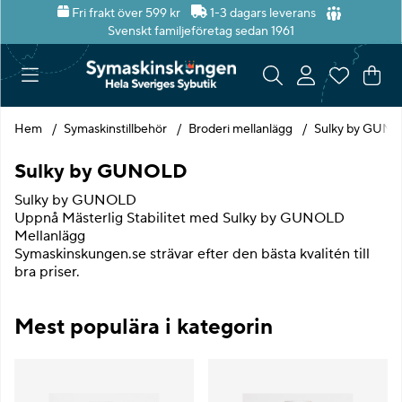
Fri frakt över 599 kr
1-3 dagars leverans
Svenskt familjeföretag sedan 1961
Var
Ant
.
Hem
Symaskinstillbehör
Broderi mellanlägg
Sulky by GUN
Sulky by GUNOLD
Sulky by GUNOLD
Uppnå Mästerlig Stabilitet med Sulky by GUNOLD
Mellanlägg
Symaskinskungen.se strävar efter den bästa kvalitén till
bra priser.
Mest populära i kategorin