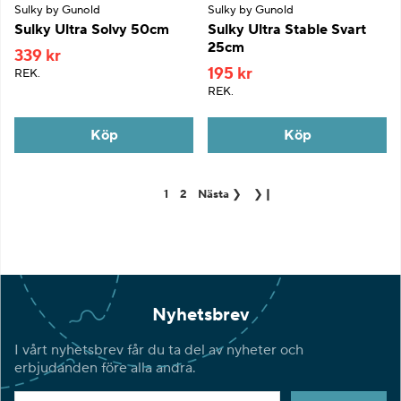
Sulky by Gunold
Sulky by Gunold
Sulky Ultra Solvy 50cm
Sulky Ultra Stable Svart
25cm
339 kr
195 kr
REK.
REK.
Köp
Köp
1
2
Nästa
❯
❯❙
Nyhetsbrev
I vårt nyhetsbrev får du ta del av nyheter och
erbjudanden före alla andra.