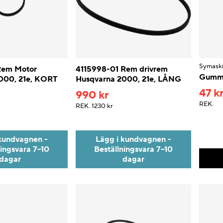
Symask
Rem Motor
4115998-01 Rem drivrem
Gummi
000, 21e, KORT
Husqvarna 2000, 21e, LÅNG
47 k
990 kr
REK.
REK.
1230 kr
kundvagnen -
Lägg i kundvagnen -
ningsvara 7–10
Beställningsvara 7–10
dagar
dagar