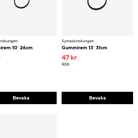
inskungen
Symaskinskungen
rem 10´ 26cm
Gummirem 13´ 31cm
r
47 kr
REK.
Bevaka
Bevaka