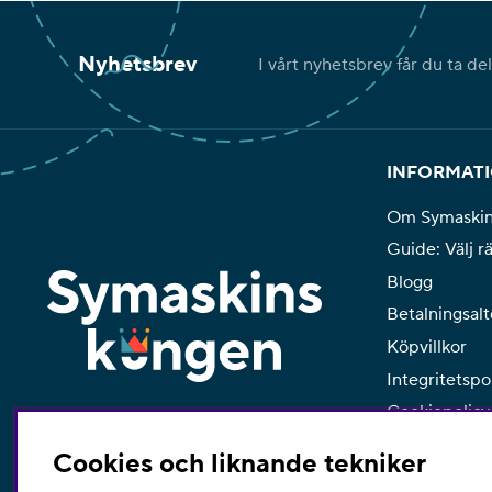
Nyhetsbrev
I vårt nyhetsbrev får du ta de
INFORMAT
Om Symaski
Guide: Välj r
Blogg
Betalningsalt
Köpvillkor
Integritetspo
Cookiepolicy
Cookies och liknande tekniker