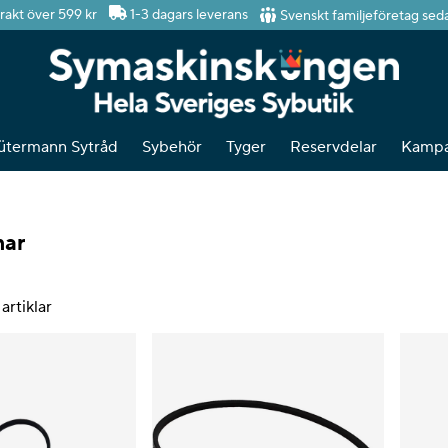
Svenskt familjeföretag sed
frakt över 599 kr
1-3 dagars leverans
ütermann Sytråd
Sybehör
Tyger
Reservdelar
Kampa
mar
artiklar