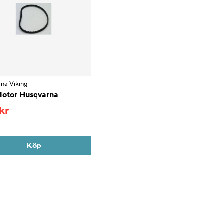
na Viking
otor Husqvarna
kr
Köp