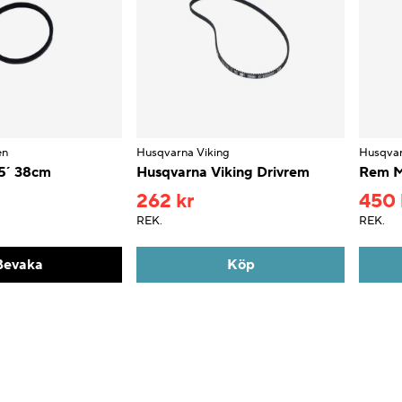
en
Husqvarna Viking
Husqvar
5´ 38cm
Husqvarna Viking Drivrem
Rem M
262 kr
450 
REK.
REK.
Bevaka
Köp