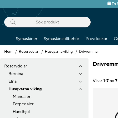
Fri 
Symaskiner
Symaskinstillbehör
Provdockor
G
Hem
Reservdelar
Husqvarna viking
Drivremmar
Drivrem
Reservdelar
Bernina
Visar
1-7
av
7
Elna
Husqvarna viking
Produkter
Manualer
Fotpedaler
Handhjul