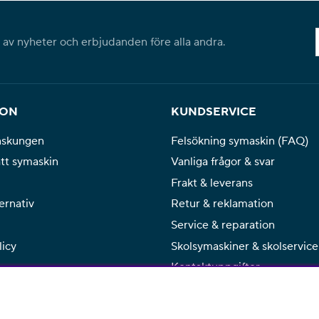
l av nyheter och erbjudanden före alla andra.
ION
KUNDSERVICE
nskungen
Felsökning symaskin (FAQ)
ätt symaskin
Vanliga frågor & svar
Frakt & leverans
ernativ
Retur & reklamation
Service & reparation
licy
Skolsymaskiner & skolservice
Kontaktuppgifter
Kontaktformulär