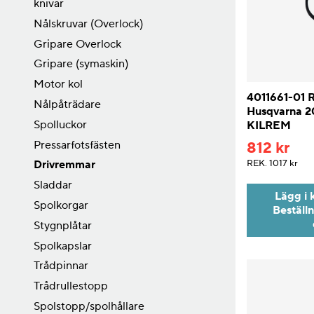
knivar
Nålskruvar (Overlock)
Gripare Overlock
Gripare (symaskin)
Motor kol
4011661-01 
Nålpåträdare
Husqvarna 2
Spolluckor
KILREM
Pressarfotsfästen
812 kr
REK.
1017 kr
Drivremmar
Sladdar
Lägg i 
Spolkorgar
Beställ
Stygnplåtar
Spolkapslar
Trådpinnar
Trådrullestopp
Spolstopp/spolhållare