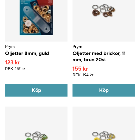
Prym
Prym
Öljetter 8mm, guld
Öljetter med brickor, 11
mm, brun 20st
123 kr
155 kr
REK.
167 kr
REK.
194 kr
Köp
Köp