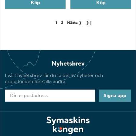
Köp
Köp
1
2
Nästa
❯
❯❙
Nyhetsbrev
I vårt nyhetsbrev får du ta del av nyheter och
erbjudanden före alla andra.
Signa upp