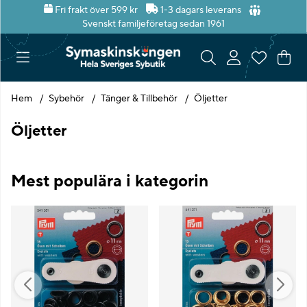
Fri frakt över 599 kr
1-3 dagars leverans
Svenskt familjeföretag sedan 1961
Var
Ant
.
Hem
Sybehör
Tänger & Tillbehör
Öljetter
Öljetter
Mest populära i kategorin