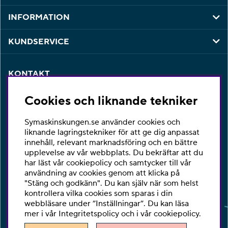
INFORMATION
KUNDSERVICE
KONTAKT
Har du några frågor eller vill du ha hjälp med din
Cookies och liknande tekniker
beställning så är du varmt välkommen att kontakta vår
kundtjänst per telefon eller email.
Symaskinskungen.se använder cookies och
Telefon:
010-2518270
liknande lagringstekniker för att ge dig anpassat
innehåll, relevant marknadsföring och en bättre
E-post:
kontakta@symaskinskungen.se
upplevelse av vår webbplats. Du bekräftar att du
har läst vår cookiepolicy och samtycker till vår
Ångra köp
användning av cookies genom att klicka på
"Stäng och godkänn". Du kan själv när som helst
kontrollera vilka cookies som sparas i din
webbläsare under ”Inställningar”. Du kan läsa
mer i vår
Integritetspolicy
och i vår
cookiepolicy
.