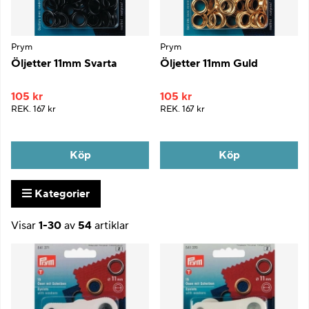
Prym
Prym
Öljetter 11mm Svarta
Öljetter 11mm Guld
105 kr
105 kr
REK.
167 kr
REK.
167 kr
Köp
Köp
Kategorier
Visar
1-30
av
54
artiklar
Produkter