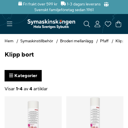
Fri frakt över 599 kr
1-3 dagars leverans
Svenskt familjeföretag sedan 1961
Var
Ant
.
Hem
Symaskinstillbehör
Broderi mellanlägg
Pfaff
Klipp b
Klipp bort
Kategorier
Visar
1-4
av
4
artiklar
Produkter