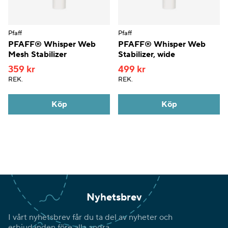
Pfaff
Pfaff
PFAFF® Whisper Web
PFAFF® Whisper Web
Mesh Stabilizer
Stabilizer, wide
359 kr
499 kr
REK.
REK.
Köp
Köp
Nyhetsbrev
I vårt nyhetsbrev får du ta del av nyheter och
erbjudanden före alla andra.