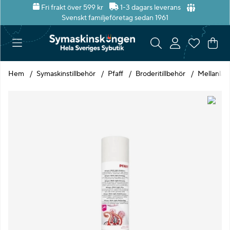
Fri frakt över 599 kr
1-3 dagars leverans
Svenskt familjeföretag sedan 1961
Var
Ant
.
Hem
Symaskinstillbehör
Pfaff
Broderitillbehör
Mellanläg
Produktbilder