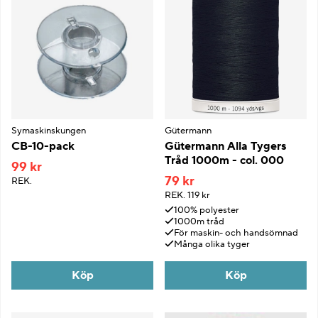
Symaskinskungen
Gütermann
CB-10-pack
Gütermann Alla Tygers
Tråd 1000m - col. 000
99 kr
79 kr
REK.
REK.
119 kr
100% polyester
1000m tråd
För maskin- och handsömnad
Många olika tyger
Köp
Köp