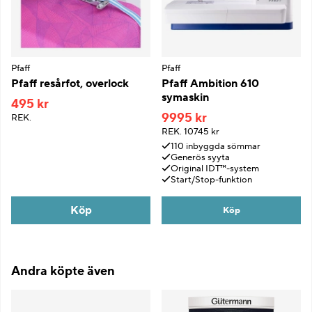
Pfaff
Pfaff
Pfaff resårfot, overlock
Pfaff Ambition 610
symaskin
495 kr
9995 kr
REK.
REK.
10745 kr
110 inbyggda sömmar
Generös syyta
Original IDT™-system
Start/Stop-funktion
Köp
Köp
Andra köpte även