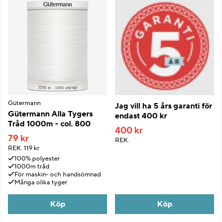
Gütermann
Jag vill ha 5 års garanti för
Gütermann Alla Tygers
endast 400 kr
Tråd 1000m - col. 800
400 kr
79 kr
REK.
REK.
119 kr
100% polyester
1000m tråd
För maskin- och handsömnad
Många olika tyger
Köp
Köp