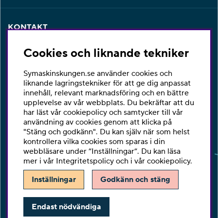
KONTAKT
Har du några frågor eller vill du ha hjälp med din
Cookies och liknande tekniker
beställning så är du varmt välkommen att kontakta vår
kundtjänst per telefon eller email.
Symaskinskungen.se använder cookies och
Telefon:
010-2518270
liknande lagringstekniker för att ge dig anpassat
innehåll, relevant marknadsföring och en bättre
E-post:
kontakta@symaskinskungen.se
upplevelse av vår webbplats. Du bekräftar att du
har läst vår cookiepolicy och samtycker till vår
Ångra köp
användning av cookies genom att klicka på
"Stäng och godkänn". Du kan själv när som helst
kontrollera vilka cookies som sparas i din
webbläsare under ”Inställningar”. Du kan läsa
mer i vår
Integritetspolicy
och i vår
cookiepolicy
.
Inställningar
Godkänn och stäng
Endast nödvändiga
Copyright © Be-Ge Sy Center AB.