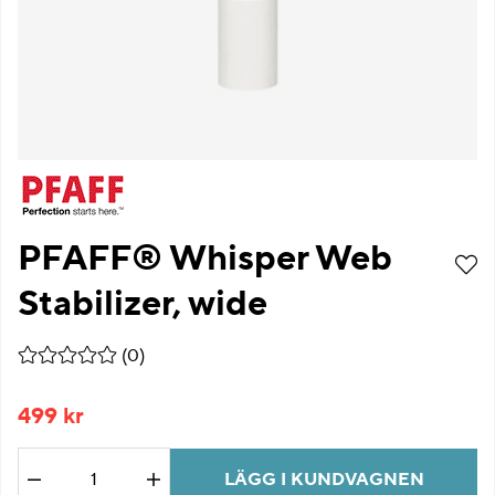
PFAFF® Whisper Web
Stabilizer, wide
Medelbetyg 0 av 5 Antal betyg 0
(
0
)
499
kr
LÄGG I KUNDVAGNEN
Antal