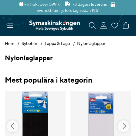
Fri frakt över 599 kr
1-3 dagars leverans
Svenskt familjeföretag sedan 1961
Var
Ant
.
Hem
Sybehör
Lappa & Laga
Nylonlaglappar
Nylonlaglappar
Mest populära i kategorin