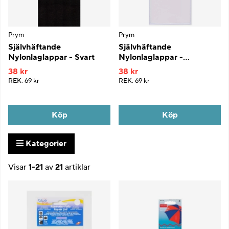
Prym
Prym
Självhäftande
Självhäftande
Nylonlaglappar - Svart
Nylonlaglappar -
Transparenta
38 kr
38 kr
REK.
69 kr
REK.
69 kr
Köp
Köp
Kategorier
Visar
1-21
av
21
artiklar
Produkter