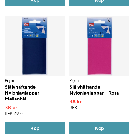
Köp
Köp
Prym
Prym
Självhäftande
Självhäftande
Nylonlaglappar -
Nylonlaglappar - Rosa
Mellanblå
38 kr
38 kr
REK.
REK.
69 kr
Köp
Köp