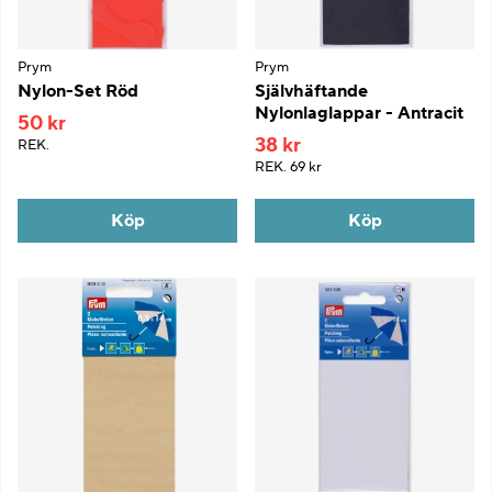
Prym
Prym
Nylon-Set Röd
Självhäftande
Nylonlaglappar - Antracit
50 kr
38 kr
REK.
REK.
69 kr
Köp
Köp