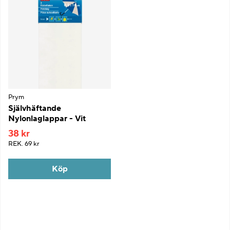
Prym
Självhäftande
Nylonlaglappar - Vit
38 kr
REK.
69 kr
Köp