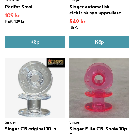
Janome
Singer
Pärlfot Smal
Singer automatisk
elektrisk spolupprullare
109 kr
549 kr
REK.
129 kr
REK.
Köp
Köp
Singer
Singer
Singer CB original 10-p
Singer Elite CB-Spole 10p