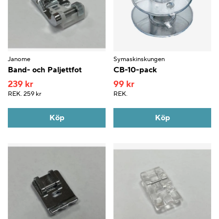
Janome
Symaskinskungen
Band- och Paljettfot
CB-10-pack
239 kr
99 kr
REK.
259 kr
REK.
Köp
Köp