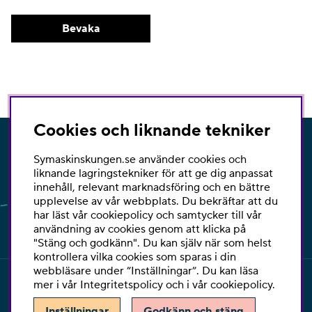
Bevaka
Cookies och liknande tekniker
Nyhetsbrev
Symaskinskungen.se använder cookies och
liknande lagringstekniker för att ge dig anpassat
I vårt nyhetsbrev får du ta del av nyheter och
innehåll, relevant marknadsföring och en bättre
erbjudanden före alla andra.
upplevelse av vår webbplats. Du bekräftar att du
har läst vår cookiepolicy och samtycker till vår
Signa upp
användning av cookies genom att klicka på
"Stäng och godkänn". Du kan själv när som helst
kontrollera vilka cookies som sparas i din
webbläsare under ”Inställningar”. Du kan läsa
mer i vår
Integritetspolicy
och i vår
cookiepolicy
.
Inställningar
Godkänn och stäng