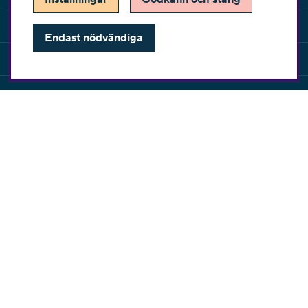
INFORMATION
Endast nödvändiga
KUNDSERVICE
KONTAKT
Har du några frågor eller vill du ha hjälp med din
beställning så är du varmt välkommen att kontakta vår
kundtjänst per telefon eller email.
Telefon:
010-2518270
E-post:
kontakta@symaskinskungen.se
Ångra köp