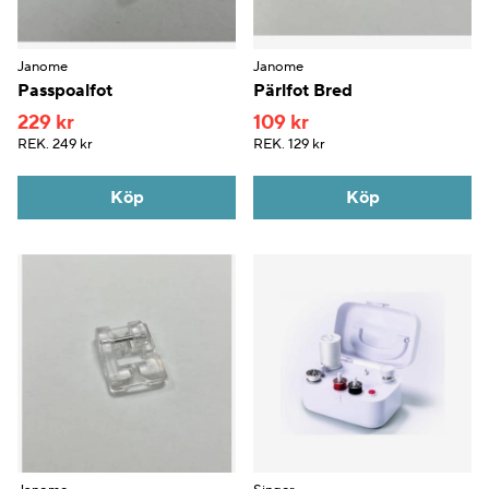
Janome
Janome
Passpoalfot
Pärlfot Bred
229 kr
109 kr
REK.
249 kr
REK.
129 kr
Köp
Köp