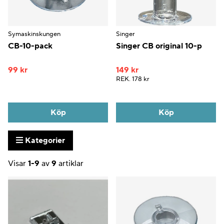
Symaskinskungen
Singer
CB-10-pack
Singer CB original 10-p
99 kr
149 kr
REK.
178 kr
Köp
Köp
Kategorier
Visar
1-9
av
9
artiklar
Produkter