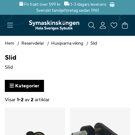
Fri frakt över 599 kr
1-3 dagars leverans
Svenskt familjeföretag sedan 1961
Var
Ant
.
Hem
Reservdelar
Husqvarna viking
Slid
Slid
Slid
Kategorier
Visar
1-2
av
2
artiklar
Produkter