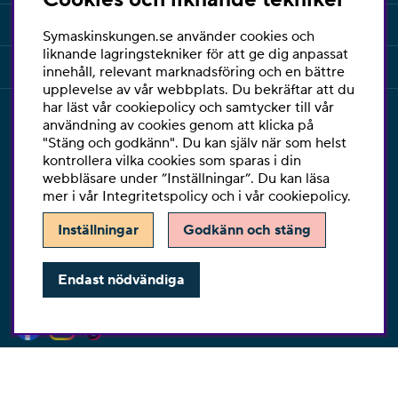
INFORMATION
Symaskinskungen.se använder cookies och
liknande lagringstekniker för att ge dig anpassat
KUNDSERVICE
innehåll, relevant marknadsföring och en bättre
upplevelse av vår webbplats. Du bekräftar att du
har läst vår cookiepolicy och samtycker till vår
KONTAKT
användning av cookies genom att klicka på
"Stäng och godkänn". Du kan själv när som helst
Har du några frågor eller vill du ha hjälp med din
kontrollera vilka cookies som sparas i din
beställning så är du varmt välkommen att kontakta vår
webbläsare under ”Inställningar”. Du kan läsa
kundtjänst per telefon eller email.
mer i vår
Integritetspolicy
och i vår
cookiepolicy
.
Telefon:
010-2518270
Inställningar
Godkänn och stäng
E-post:
kontakta@symaskinskungen.se
Endast nödvändiga
Ångra köp