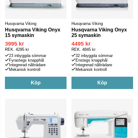
Husqvarna Viking
Husqvarna Viking
Husqvarna Viking Onyx
Husqvarna Viking Onyx
15 symaskin
25 symaskin
3995 kr
4495 kr
REK.
4295 kr
REK.
4845 kr
23 inbyggda sömmar
32 inbyggda sömmar
Fyrastegs knapphål
Enstegs knapphål
Integrerad nålträdare
Integrerad nålträdare
Mekanisk kontroll
Mekanisk kontroll
Köp
Köp