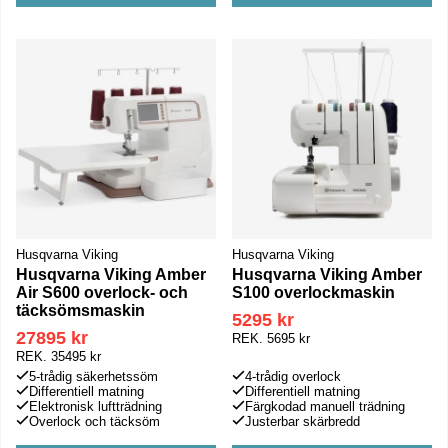
Husqvarna Viking
Husqvarna Viking
Husqvarna Viking Amber
Husqvarna Viking Amber
Air S600 overlock- och
S100 overlockmaskin
täcksömsmaskin
5295 kr
27895 kr
REK.
5695 kr
REK.
35495 kr
5-trådig säkerhetssöm
4-trådig overlock
Differentiell matning
Differentiell matning
Elektronisk luftträdning
Färgkodad manuell trädning
Overlock och täcksöm
Justerbar skärbredd