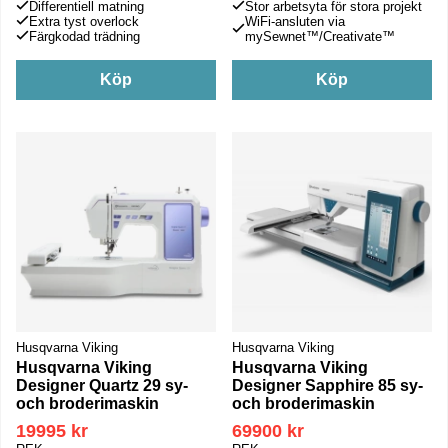
Differentiell matning
Stor arbetsyta för stora projekt
Extra tyst overlock
WiFi-ansluten via
Färgkodad trädning
mySewnet™/Creativate™
Köp
Köp
Husqvarna Viking
Husqvarna Viking
Husqvarna Viking
Husqvarna Viking
Designer Quartz 29 sy-
Designer Sapphire 85 sy-
och broderimaskin
och broderimaskin
19995 kr
69900 kr