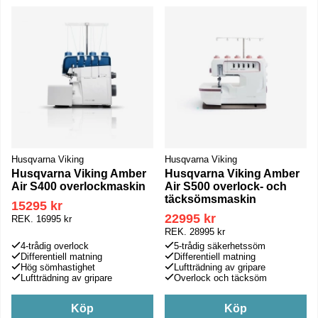
Produkter
Husqvarna Viking
Husqvarna Viking
Husqvarna Viking Amber
Husqvarna Viking Amber
Air S400 overlockmaskin
Air S500 overlock- och
täcksömsmaskin
15295 kr
22995 kr
REK.
16995 kr
REK.
28995 kr
4-trådig overlock
5-trådig säkerhetssöm
Differentiell matning
Differentiell matning
Hög sömhastighet
Luftträdning av gripare
Luftträdning av gripare
Overlock och täcksöm
Köp
Köp