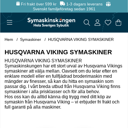
Fri frakt över 599 kr
1-3 dagars leverans
Svenskt familjeföretag sedan 1961
Var
Anta
.
Hem
Symaskiner
HUSQVARNA VIKING SYMASKINER
HUSQVARNA VIKING SYMASKINER
HUSQVARNA VIKING SYMASKINER
Symaskinskungen har ett stort urval av Husqvarna Vikings
symaskiner att välja mellan. Oavsett om du letar efter en
enklare modell eller en fullfjädrad broderimaskin med
mängder av finesser, så kan du hitta en symaskin som
passar dig. I vårt breda utbud från Husqvarna Viking finns
symaskiner i alla prisklasser och för alla behov.
Hos oss kan du alltid känna dig trygg med ditt köp av
symaskin från Husqvarna Viking – vi erbjuder fri frakt och
full garanti på alla maskiner.