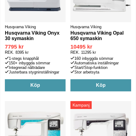
Husqvarna Viking
Husqvarna Viking
Husqvarna Viking Onyx
Husqvarna Viking Opal
30 symaskin
650 symaskin
7795 kr
10495 kr
REK.
8395 kr
REK.
11295 kr
1-stegs knapphål
160 inbyggda sömmar
150+ inbyggda sömmar
Automatiska inställningar
Integrerad nålträdare
Start/Stop-funktion
Justerbara stygninställningar
Stor arbetsyta
Köp
Köp
Kampanj