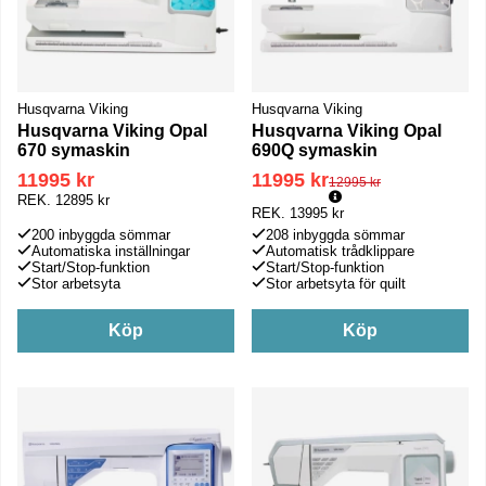
Husqvarna Viking
Husqvarna Viking
Husqvarna Viking Opal
Husqvarna Viking Opal
670 symaskin
690Q symaskin
11995 kr
11995 kr
Ordinarie pris:
12995 kr
REK.
12895 kr
REK.
13995 kr
200 inbyggda sömmar
208 inbyggda sömmar
Automatiska inställningar
Automatisk trådklippare
Start/Stop-funktion
Start/Stop-funktion
Stor arbetsyta
Stor arbetsyta för quilt
Köp
Köp