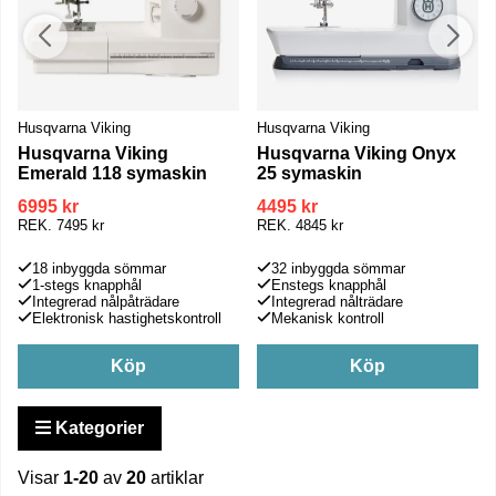
Husqvarna Viking
Husqvarna Viking
Husqvarna Viking
Husqvarna Viking Onyx
Emerald 118 symaskin
25 symaskin
6995 kr
4495 kr
REK.
7495 kr
REK.
4845 kr
18 inbyggda sömmar
32 inbyggda sömmar
1-stegs knapphål
Enstegs knapphål
Integrerad nålpåträdare
Integrerad nålträdare
Elektronisk hastighetskontroll
Mekanisk kontroll
Köp
Köp
Kategorier
Visar
1-20
av
20
artiklar