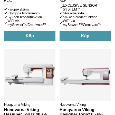
REK.
REK.
EXCLUSIVE SENSOR
Färgpekskärm
SYSTEM™
Inbyggda broderimotiv
Stor arbetsyta
Sy- och broderifunktion
Sy- och broderifunktion
WiFi via
WiFi via
mySewnet™/Creativate™
mySewnet™/Creativate™
Köp
Köp
Husqvarna Viking
Husqvarna Viking
Husqvarna Viking
Husqvarna Viking
Designer Topaz 40 sy-
Designer Topaz 65 sy-