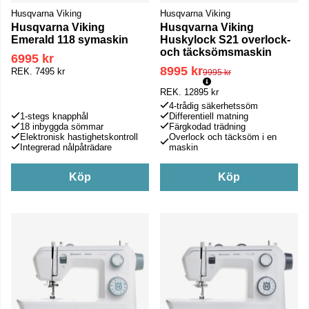
Husqvarna Viking
Husqvarna Viking
Husqvarna Viking
Husqvarna Viking
Emerald 118 symaskin
Huskylock S21 overlock-
och täcksömsmaskin
6995 kr
8995 kr
Ordinarie pris:
REK.
7495 kr
9995 kr
REK.
12895 kr
4-trådig säkerhetssöm
1-stegs knapphål
Differentiell matning
18 inbyggda sömmar
Färgkodad trädning
Elektronisk hastighetskontroll
Overlock och täcksöm i en
Integrerad nålpåträdare
maskin
Köp
Köp