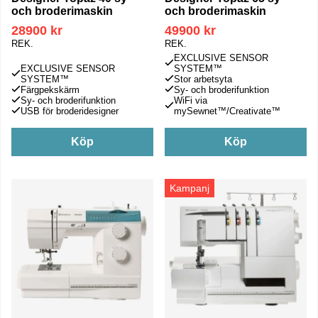
och broderimaskin
och broderimaskin
28900 kr
49900 kr
REK.
REK.
EXCLUSIVE SENSOR
EXCLUSIVE SENSOR
SYSTEM™
SYSTEM™
Stor arbetsyta
Färgpekskärm
Sy- och broderifunktion
Sy- och broderifunktion
WiFi via
USB för broderidesigner
mySewnet™/Creativate™
Köp
Köp
Kampanj