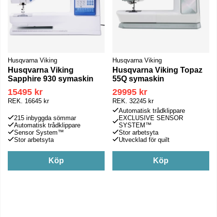
Husqvarna Viking
Husqvarna Viking
Husqvarna Viking
Husqvarna Viking Topaz
Sapphire 930 symaskin
55Q symaskin
15495 kr
29995 kr
REK.
16645 kr
REK.
32245 kr
Automatisk trådklippare
215 inbyggda sömmar
EXCLUSIVE SENSOR
Automatisk trådklippare
SYSTEM™
Sensor System™
Stor arbetsyta
Stor arbetsyta
Utvecklad för quilt
Köp
Köp