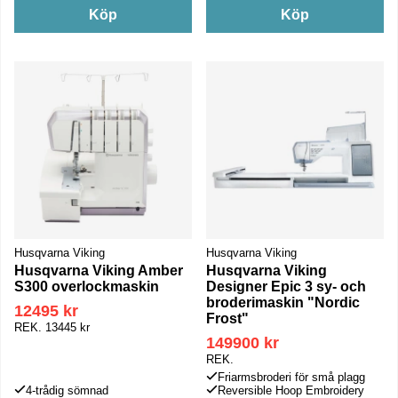
Köp
Köp
Husqvarna Viking
Husqvarna Viking
Husqvarna Viking Amber
Husqvarna Viking
S300 overlockmaskin
Designer Epic 3 sy- och
broderimaskin "Nordic
12495 kr
Frost"
REK.
13445 kr
149900 kr
REK.
Friarmsbroderi för små plagg
4-trådig sömnad
Reversible Hoop Embroidery