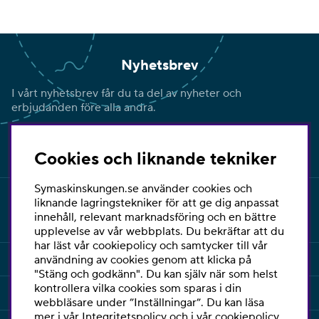
Nyhetsbrev
I vårt nyhetsbrev får du ta del av nyheter och
erbjudanden före alla andra.
Signa upp
Cookies och liknande tekniker
Symaskinskungen.se använder cookies och
liknande lagringstekniker för att ge dig anpassat
innehåll, relevant marknadsföring och en bättre
upplevelse av vår webbplats. Du bekräftar att du
har läst vår cookiepolicy och samtycker till vår
INFORMATION
användning av cookies genom att klicka på
"Stäng och godkänn". Du kan själv när som helst
kontrollera vilka cookies som sparas i din
KUNDSERVICE
webbläsare under ”Inställningar”. Du kan läsa
mer i vår
Integritetspolicy
och i vår
cookiepolicy
.