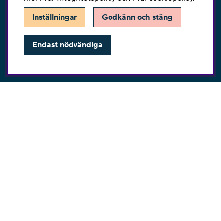
KONTAKT
Inställningar
Godkänn och stäng
Har du några frågor eller vill du ha hjälp med din
beställning så är du varmt välkommen att kontakta vår
Endast nödvändiga
kundtjänst per telefon eller email.
Telefon:
010-2518270
E-post:
kontakta@symaskinskungen.se
Ångra köp
Copyright © Be-Ge Sy Center AB.
Vi använder cookies - läs mer här.