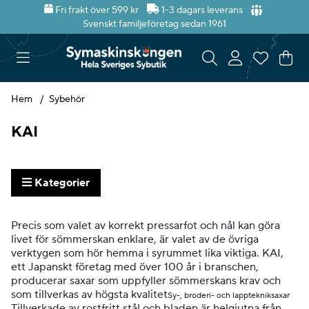
Fri frakt över 599 kr
1-3 dagars leverans
Svenskt familjeföretag sedan 1961
Var
Ant
.
Hem
Sybehör
KAI
Kategorier
Produkter
Precis som valet av korrekt pressarfot och nål kan göra
livet för sömmerskan enklare, är valet av de övriga
verktygen som hör hemma i syrummet lika viktiga. KAI,
ett Japanskt företag med över 100 år i branschen,
producerar saxar som uppfyller sömmerskans krav och
som tillverkas av högsta kvalitet
Sy-, broderi- och lapptekniksaxar
Tillverkade av rostfritt stål och bladen är helgjutna från