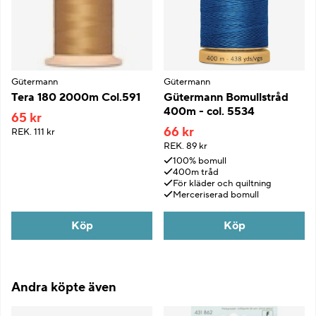
Gütermann
Gütermann
Tera 180 2000m Col.591
Gütermann Bomullstråd
400m - col. 5534
65 kr
66 kr
REK.
111 kr
REK.
89 kr
100% bomull
400m tråd
För kläder och quiltning
Merceriserad bomull
Köp
Köp
Andra köpte även