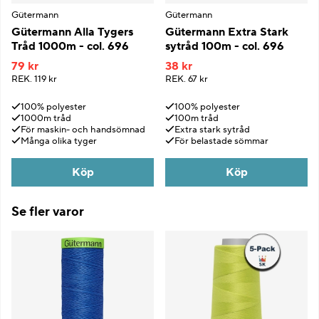
Gütermann
Gütermann
Gütermann Alla Tygers
Gütermann Extra Stark
Tråd 1000m - col. 696
sytråd 100m - col. 696
79 kr
38 kr
REK.
119 kr
REK.
67 kr
100% polyester
100% polyester
1000m tråd
100m tråd
För maskin- och handsömnad
Extra stark sytråd
Många olika tyger
För belastade sömmar
Köp
Köp
Se fler varor