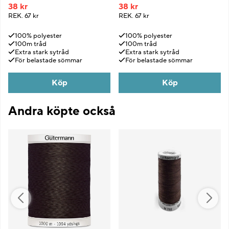
38 kr
38 kr
REK.
67 kr
REK.
67 kr
100% polyester
100% polyester
100m tråd
100m tråd
Extra stark sytråd
Extra stark sytråd
För belastade sömmar
För belastade sömmar
Köp
Köp
Andra köpte också