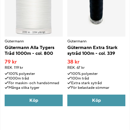
Gütermann
Gütermann
Gütermann Alla Tygers
Gütermann Extra Stark
Tråd 1000m - col. 800
sytråd 100m - col. 339
79 kr
38 kr
REK.
119 kr
REK.
67 kr
100% polyester
100% polyester
1000m tråd
100m tråd
För maskin- och handsömnad
Extra stark sytråd
Många olika tyger
För belastade sömmar
Köp
Köp