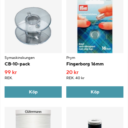
Symaskinskungen
Prym
CB-10-pack
Fingerborg 16mm
99 kr
20 kr
REK.
REK.
40 kr
Köp
Köp