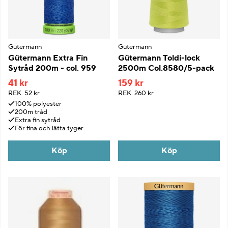
Gütermann
Gütermann
Gütermann Extra Fin
Gütermann Toldi-lock
Sytråd 200m - col. 959
2500m Col.8580/5-pack
41 kr
159 kr
REK.
52 kr
REK.
260 kr
100% polyester
200m tråd
Extra fin sytråd
För fina och lätta tyger
Köp
Köp