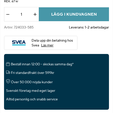
REK. 67 kr
LÄGG I KUNDVAGNEN
Antal
Artnr:
724033-585
Leverans:
1-2 arbetsdagar
Dela upp din betalning hos
Svea
Läs mer
Beställ innan 12:00 - skickas samma dag*
Fri standardfrakt över 599kr
Över 50 000 nöjda kunder
Svenskt företag med eget lager
Alltid personlig och snabb service