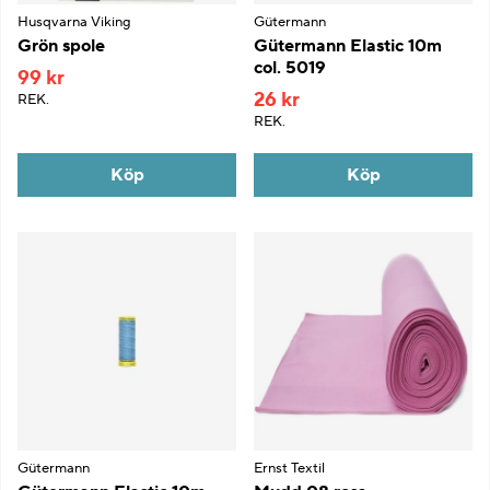
Husqvarna Viking
Gütermann
Grön spole
Gütermann Elastic 10m
col. 5019
99 kr
26 kr
REK.
REK.
Köp
Köp
Gütermann
Ernst Textil