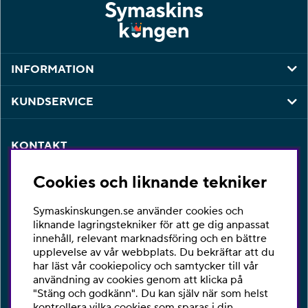
INFORMATION
KUNDSERVICE
KONTAKT
Har du några frågor eller vill du ha hjälp med din
Cookies och liknande tekniker
beställning så är du varmt välkommen att kontakta vår
kundtjänst per telefon eller email.
Symaskinskungen.se använder cookies och
Telefon:
010-2518270
liknande lagringstekniker för att ge dig anpassat
innehåll, relevant marknadsföring och en bättre
E-post:
kontakta@symaskinskungen.se
upplevelse av vår webbplats. Du bekräftar att du
har läst vår cookiepolicy och samtycker till vår
Ångra köp
användning av cookies genom att klicka på
"Stäng och godkänn". Du kan själv när som helst
kontrollera vilka cookies som sparas i din