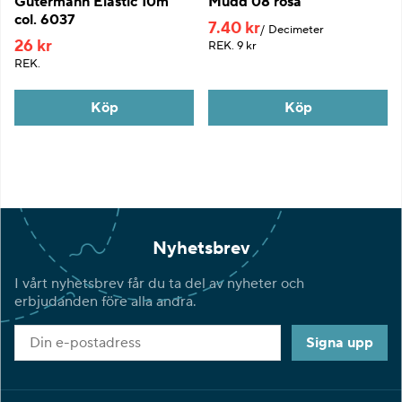
Gütermann Elastic 10m
Mudd 08 rosa
col. 6037
7.40 kr
Decimeter
26 kr
REK.
9 kr
REK.
Köp
Köp
Nyhetsbrev
I vårt nyhetsbrev får du ta del av nyheter och
erbjudanden före alla andra.
Signa upp