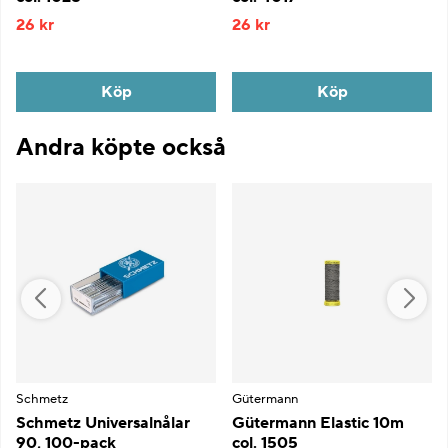
26 kr
26 kr
Köp
Köp
Andra köpte också
Schmetz
Gütermann
Schmetz Universalnålar
Gütermann Elastic 10m
90, 100-pack
col. 1505