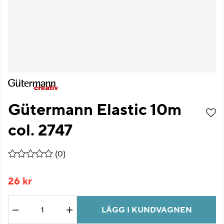
Gütermann Elastic 10m
col. 2747
Medelbetyg 0 av 5 Antal betyg 0
(
0
)
26
kr
LÄGG I KUNDVAGNEN
Antal