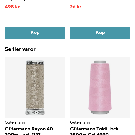
498 kr
26 kr
Köp
Köp
Se fler varor
Gütermann
Gütermann
Gütermann Rayon 40
Gütermann Toldi-lock
200m - col. 1127
2500m Col.4990