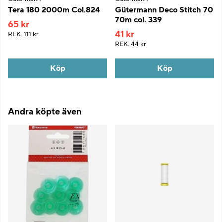
Tera 180 2000m Col.824
Gütermann Deco Stitch 70
70m col. 339
65 kr
41 kr
REK.
111 kr
REK.
44 kr
Köp
Köp
Andra köpte även