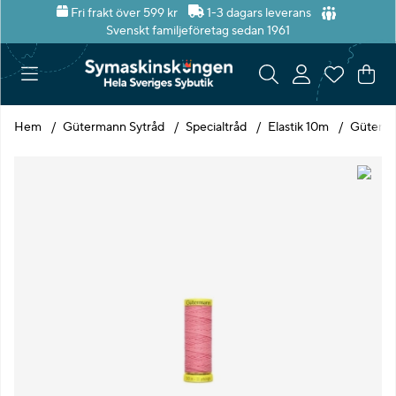
Fri frakt över 599 kr
1-3 dagars leverans
Svenskt familjeföretag sedan 1961
Var
Ant
.
Hem
Gütermann Sytråd
Specialtråd
Elastik 10m
Güterman
Produktbilder