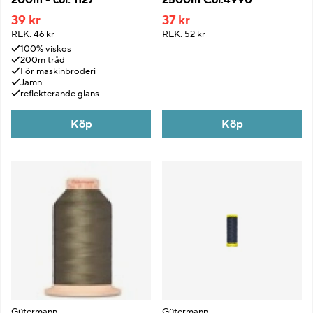
39 kr
37 kr
REK.
46 kr
REK.
52 kr
100% viskos
200m tråd
För maskinbroderi
Jämn
reflekterande glans
Köp
Köp
Gütermann
Gütermann