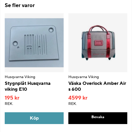
Se fler varor
Husqvarna Viking
Husqvarna Viking
Stygnplåt Husqvarna
Väska Overlock Amber Air
viking E10
s 600
195 kr
4599 kr
REK.
REK.
Bevaka
Köp