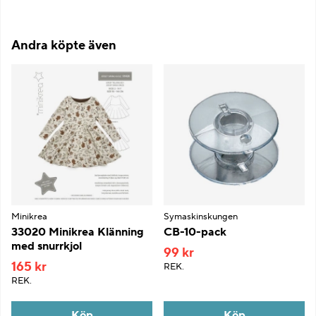
Andra köpte även
Minikrea
Symaskinskungen
33020 Minikrea Klänning
CB-10-pack
med snurrkjol
99 kr
165 kr
REK.
REK.
Köp
Köp