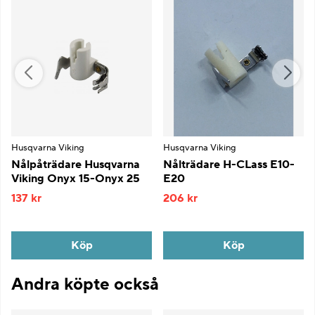
Husqvarna Viking
Husqvarna Viking
Nålpåträdare Husqvarna
Nålträdare H-CLass E10-
Viking Onyx 15-Onyx 25
E20
137 kr
206 kr
Köp
Köp
Andra köpte också