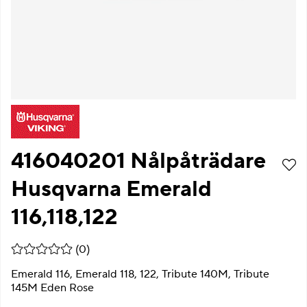
416040201 Nålpåträdare
Husqvarna Emerald
116,118,122
Medelbetyg 0 av 5 Antal betyg 0
(
0
)
Emerald 116, Emerald 118, 122, Tribute 140M, Tribute
145M Eden Rose