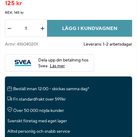
125
kr
REK. 145 kr
LÄGG I KUNDVAGNEN
Antal
Artnr:
416040201
Leverans:
1-2 arbetsdagar
Dela upp din betalning hos
Svea
Läs mer
Beställ innan 12:00 - skickas samma dag*
Fri standardfrakt över 599kr
Över 50 000 nöjda kunder
Svenskt företag med eget lager
Alltid personlig och snabb service