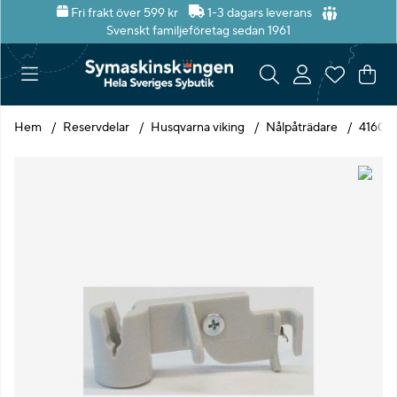
Fri frakt över 599 kr
1-3 dagars leverans
Svenskt familjeföretag sedan 1961
Var
Ant
.
Hem
Reservdelar
Husqvarna viking
Nålpåträdare
416040
Produktbilder