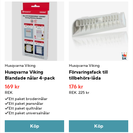
Husqvarna Viking
Husqvarna Viking
Husqvarna Viking
Förvaringsfack till
Blandade nålar 4-pack
tillbehörs-låda
169 kr
176 kr
REK.
REK.
225 kr
Ett paket broderinålar
Ett paket jeansnålar
Ett paket quiltnålar
Ett paket universalnålar
Köp
Köp