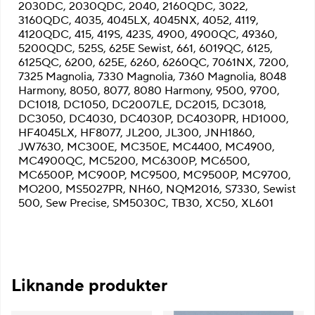
2030DC, 2030QDC, 2040, 2160QDC, 3022,
3160QDC, 4035, 4045LX, 4045NX, 4052, 4119,
4120QDC, 415, 419S, 423S, 4900, 4900QC, 49360,
5200QDC, 525S, 625E Sewist, 661, 6019QC, 6125,
6125QC, 6200, 625E, 6260, 6260QC, 7061NX, 7200,
7325 Magnolia, 7330 Magnolia, 7360 Magnolia, 8048
Harmony, 8050, 8077, 8080 Harmony, 9500, 9700,
DC1018, DC1050, DC2007LE, DC2015, DC3018,
DC3050, DC4030, DC4030P, DC4030PR, HD1000,
HF4045LX, HF8077, JL200, JL300, JNH1860,
JW7630, MC300E, MC350E, MC4400, MC4900,
MC4900QC, MC5200, MC6300P, MC6500,
MC6500P, MC900P, MC9500, MC9500P, MC9700,
MO200, MS5027PR, NH60, NQM2016, S7330, Sewist
500, Sew Precise, SM5030C, TB30, XC50, XL601
Liknande produkter