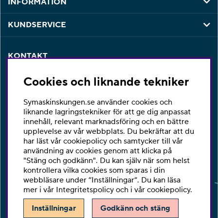
INFORMATION
KUNDSERVICE
KONTAKT
Har du några frågor eller vill du ha hjälp med din
Cookies och liknande tekniker
beställning så är du varmt välkommen att kontakta vår
kundtjänst per telefon eller email.
Symaskinskungen.se använder cookies och
Telefon:
010-2518270
liknande lagringstekniker för att ge dig anpassat
innehåll, relevant marknadsföring och en bättre
E-post:
kontakta@symaskinskungen.se
upplevelse av vår webbplats. Du bekräftar att du
har läst vår cookiepolicy och samtycker till vår
Ångra köp
användning av cookies genom att klicka på
"Stäng och godkänn". Du kan själv när som helst
kontrollera vilka cookies som sparas i din
webbläsare under ”Inställningar”. Du kan läsa
mer i vår
Integritetspolicy
och i vår
cookiepolicy
.
Inställningar
Godkänn och stäng