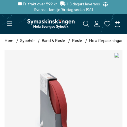
Fri frakt över 599 kr
1-3 dagars leverans
Svenskt familjeföretag sedan 1961
Var
Ant
.
Hem
Sybehör
Band & Resår
Resår
Hela förpackningar
Produktbilder