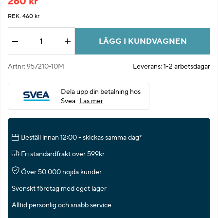
260
kr
REK. 460 kr
LÄGG I KUNDVAGNEN
Antal
Artnr:
957210-10M
Leverans:
1-2 arbetsdagar
Dela upp din betalning hos
Svea
Läs mer
Beställ innan 12:00 - skickas samma dag*
Fri standardfrakt över 599kr
Över 50 000 nöjda kunder
Svenskt företag med eget lager
Alltid personlig och snabb service