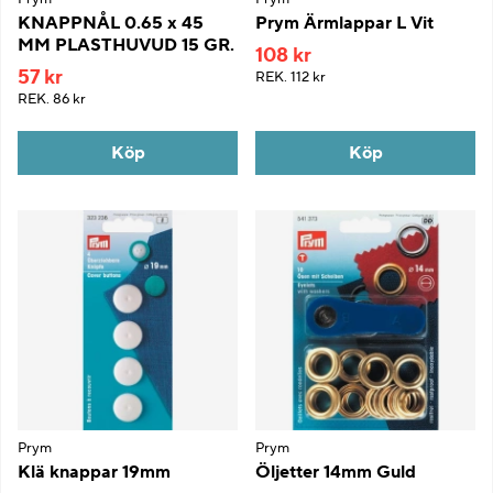
KNAPPNÅL 0.65 x 45
Prym Ärmlappar L Vit
MM PLASTHUVUD 15 GR.
108 kr
57 kr
REK.
112 kr
REK.
86 kr
Köp
Köp
Prym
Prym
Klä knappar 19mm
Öljetter 14mm Guld