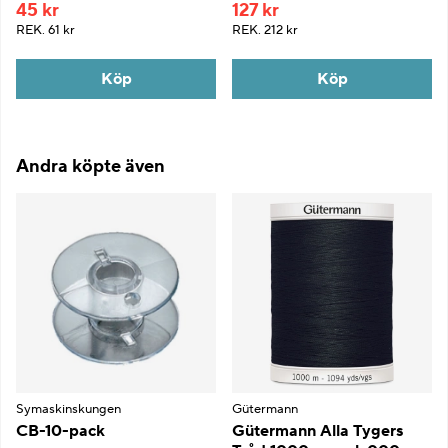
45 kr
127 kr
REK.
61 kr
REK.
212 kr
Köp
Köp
Andra köpte även
Symaskinskungen
Gütermann
CB-10-pack
Gütermann Alla Tygers