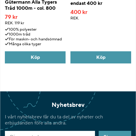
Gütermann Alla Tygers
endast 400 kr
Tråd 1000m - col. 800
400 kr
79 kr
REK.
REK.
119 kr
100% polyester
1000m tråd
För maskin- och handsömnad
Många olika tyger
Köp
Köp
Nyhetsbrev
I vårt nyhetsbrev får du ta del av nyheter och
erbjudanden före alla andra.