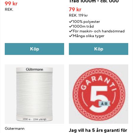
Tråd 1000m - col. 000
99 kr
79 kr
REK.
REK.
119 kr
100% polyester
1000m tråd
För maskin- och handsömnad
Många olika tyger
Köp
Köp
Gütermann
Jag vill ha 5 års garanti för