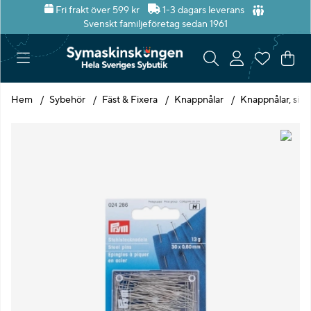
Fri frakt över 599 kr
1-3 dagars leverans
Svenskt familjeföretag sedan 1961
Var
Ant
.
Hem
Sybehör
Fäst & Fixera
Knappnålar
Knappnålar, silv
Produktbilder