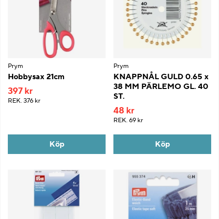
Prym
Prym
Hobbysax 21cm
KNAPPNÅL GULD 0.65 x
38 MM PÄRLEMO GL. 40
397 kr
ST.
REK.
376 kr
48 kr
REK.
69 kr
Köp
Köp