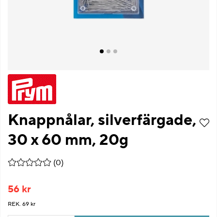
Knappnålar, silverfärgade,
30 x 60 mm, 20g
Medelbetyg 0 av 5 Antal betyg 0
(
0
)
56
kr
REK. 69 kr