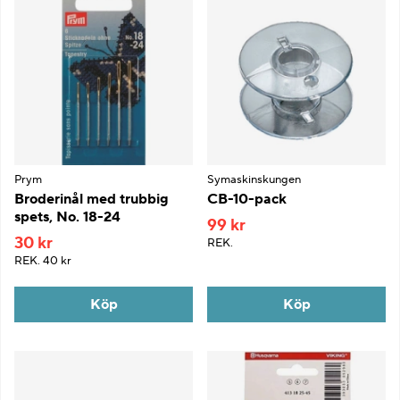
Prym
Symaskinskungen
Broderinål med trubbig
CB-10-pack
spets, No. 18-24
99 kr
30 kr
REK.
REK.
40 kr
Köp
Köp