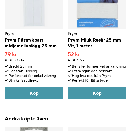
Prym
Prym
Prym Påstrykbart
Prym Mjuk Resår 25 mm -
midjemellanlägg 25 mm
Vit, 1 meter
79 kr
52 kr
REK.
103 kr
REK.
56 kr
Bredd 25 mm
Behåller formen vid användning
Ger stabil linning
Extra mjuk och bekväm
Perforerad för enkel vikning
Hög kvalitet från Prym
Stryks fast direkt
Perfekt för lätta tyger
Köp
Köp
Andra köpte även