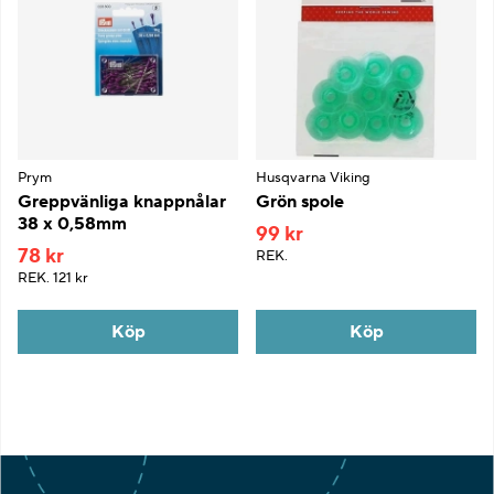
Prym
Husqvarna Viking
Greppvänliga knappnålar
Grön spole
38 x 0,58mm
99 kr
78 kr
REK.
REK.
121 kr
Köp
Köp