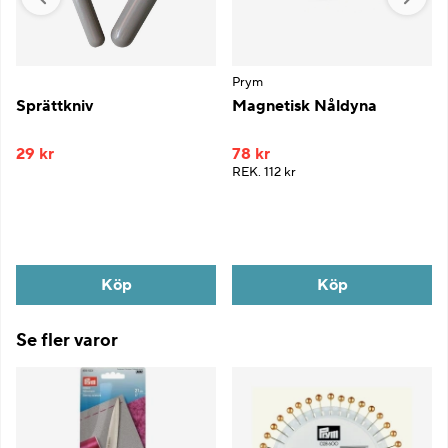
Prym
Sprättkniv
Magnetisk Nåldyna
29 kr
78 kr
REK.
112 kr
Köp
Köp
Se fler varor