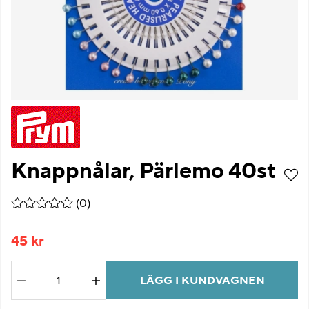
Knappnålar, Pärlemo 40st
Medelbetyg 0 av 5 Antal betyg 0
(
0
)
45
kr
LÄGG I KUNDVAGNEN
Antal