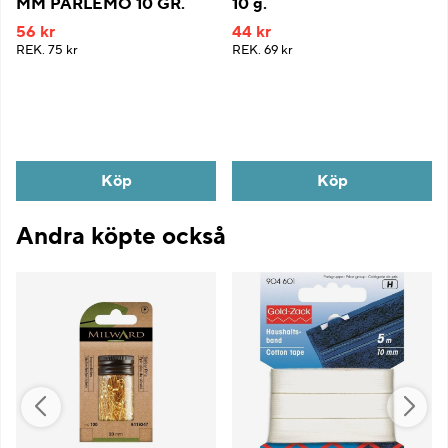
MM PÄRLEMO 10 GR.
10 g.
56 kr
44 kr
REK.
75 kr
REK.
69 kr
Köp
Köp
Andra köpte också