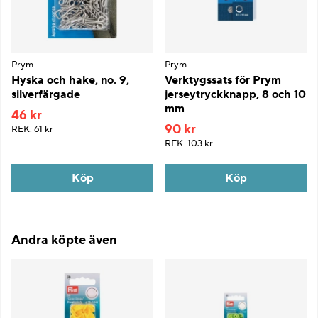
Prym
Prym
Hyska och hake, no. 9,
Verktygssats för Prym
silverfärgade
jerseytryckknapp, 8 och 10
mm
46 kr
90 kr
REK.
61 kr
REK.
103 kr
Köp
Köp
Andra köpte även