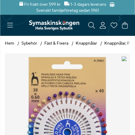
Fri frakt över 599 kr
1-3 dagars leverans
Svenskt familjeföretag sedan 1961
Var
Ant
.
Hem
Sybehör
Fäst & Fixera
Knappnålar
Knappnålar, Pär
Produktbilder