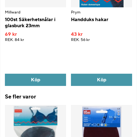
Millward
Prym
100st Säkerhetsnålar i
Handduks hakar
glasburk 23mm
69 kr
43 kr
REK.
84 kr
REK.
56 kr
Köp
Köp
Se fler varor