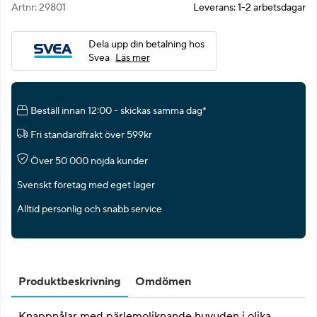
Artnr:
29801
Leverans:
1-2 arbetsdagar
Dela upp din betalning hos
Svea
Läs mer
Beställ innan 12:00 - skickas samma dag*
Fri standardfrakt över 599kr
Över 50 000 nöjda kunder
Svenskt företag med eget lager
Alltid personlig och snabb service
Produktbeskrivning
Omdömen
Knappnålar med pärlemoliknande huvuden i olika