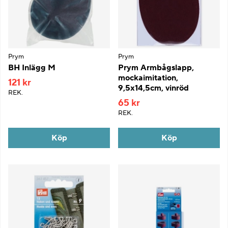
Prym
Prym
BH Inlägg M
Prym Armbågslapp,
mockaimitation,
121 kr
9,5x14,5cm, vinröd
REK.
65 kr
REK.
Köp
Köp