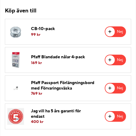
Köp även till
CB-10-pack
Nej
99 kr
Pfaff Blandade nålar 4-pack
Nej
169 kr
Pfaff Passport Förlängningsbord
Nej
med Förvaringsväska
769 kr
Jag vill ha 5 års garanti för
Nej
endast
400
kr