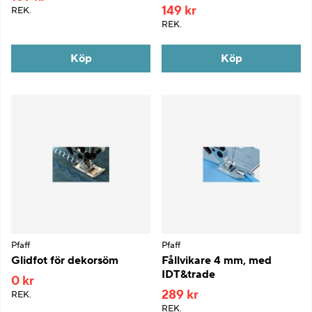
149 kr
REK.
REK.
Köp
Köp
Pfaff
Pfaff
Glidfot för dekorsöm
Fållvikare 4 mm, med
IDT&trade
0 kr
289 kr
REK.
REK.