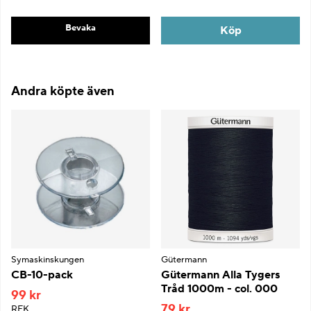
Bevaka
Köp
Andra köpte även
Symaskinskungen
Gütermann
CB-10-pack
Gütermann Alla Tygers
Tråd 1000m - col. 000
99 kr
79 kr
REK.