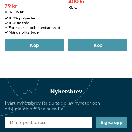
400 kr
79 kr
REK.
REK.
119 kr
100% polyester
1000m tråd
För maskin- och handsömnad
Många olika tyger
Köp
Köp
Nyhetsbrev
I vårt nyhetsbrev får du ta del av nyheter och
erbjudanden före alla andra.
Signa upp