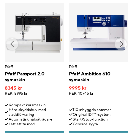
Pfaff
Pfaff
Pfaff Passport 2.0
Pfaff Ambition 610
symaskin
symaskin
8345 kr
9995 kr
REK.
8995 kr
REK.
10745 kr
Kompakt kursmaskin
Hård skyddshuv med
110 inbyggda sömmar
sladdförvaring
Original IDT™-system
Automatisk nålpåträdare
Start/Stop-funktion
Lätt att ta med
Generös syyta