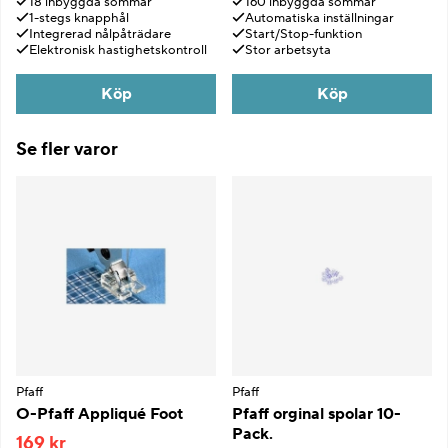
18 inbyggda sömmar
160 inbyggda sömmar
1-stegs knapphål
Automatiska inställningar
Integrerad nålpåträdare
Start/Stop-funktion
Elektronisk hastighetskontroll
Stor arbetsyta
Köp
Köp
Se fler varor
Pfaff
Pfaff
O-Pfaff Appliqué Foot
Pfaff orginal spolar 10-
Pack.
169 kr