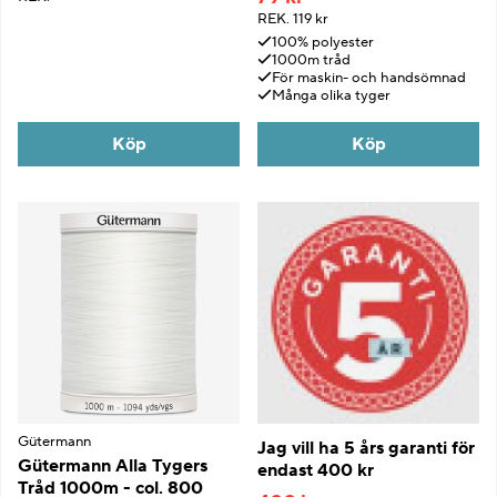
REK.
119 kr
100% polyester
1000m tråd
För maskin- och handsömnad
Många olika tyger
Köp
Köp
Gütermann
Jag vill ha 5 års garanti för
Gütermann Alla Tygers
endast 400 kr
Tråd 1000m - col. 800