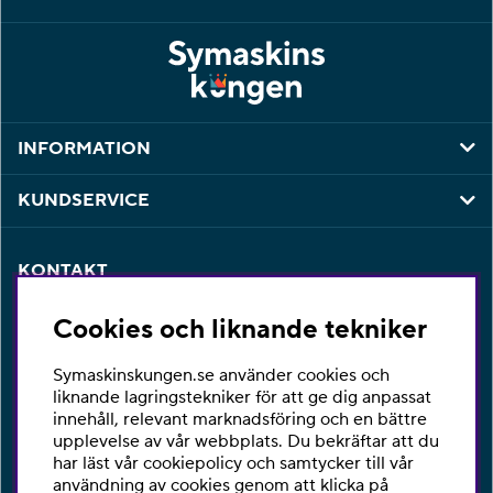
INFORMATION
KUNDSERVICE
KONTAKT
Har du några frågor eller vill du ha hjälp med din
Cookies och liknande tekniker
beställning så är du varmt välkommen att kontakta vår
kundtjänst per telefon eller email.
Symaskinskungen.se använder cookies och
Telefon:
010-2518270
liknande lagringstekniker för att ge dig anpassat
innehåll, relevant marknadsföring och en bättre
E-post:
kontakta@symaskinskungen.se
upplevelse av vår webbplats. Du bekräftar att du
har läst vår cookiepolicy och samtycker till vår
Ångra köp
användning av cookies genom att klicka på