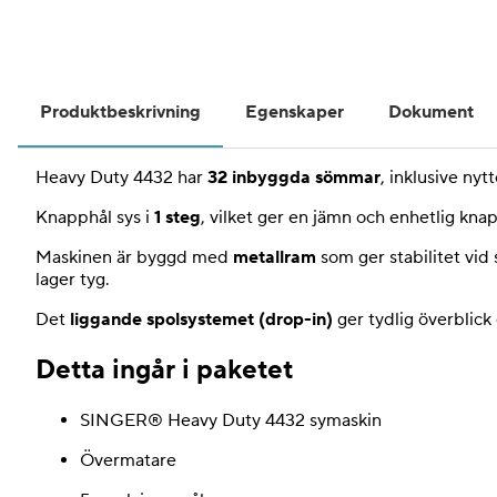
Produktbeskrivning
Egenskaper
Dokument
Heavy Duty 4432 har
32 inbyggda sömmar
, inklusive ny
Knapphål sys i
1 steg
, vilket ger en jämn och enhetlig kn
Maskinen är byggd med
metallram
som ger stabilitet vid
lager tyg.
Det
liggande spolsystemet (drop-in)
ger tydlig överblick
Detta ingår i paketet
SINGER® Heavy Duty 4432 symaskin
Övermatare