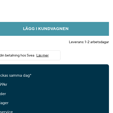
LÄGG I KUNDVAGNEN
Leverans:
1-2 arbetsdagar
din betalning hos Svea
Läs mer
kickas samma dag*
599kr
der
lager
 service