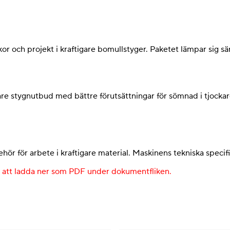
r och projekt i kraftigare bomullstyger. Paketet lämpar sig sär
re stygnutbud med bättre förutsättningar för sömnad i tjocka
hör för arbete i kraftigare material. Maskinens tekniska speci
s att ladda ner som PDF under dokumentfliken.