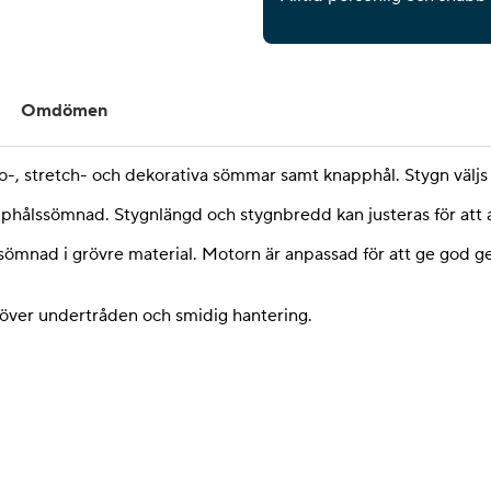
Omdömen
tto-, stretch- och dekorativa sömmar samt knapphål. Stygn väljs
apphålssömnad. Stygnlängd och stygnbredd kan justeras för att
 sömnad i grövre material. Motorn är anpassad för att ge god
 över undertråden och smidig hantering.