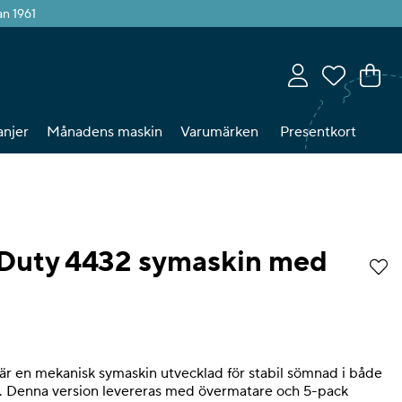
an 1961
Va
An
.
njer
Månadens maskin
Varumärken
Presentkort
 Duty 4432 symaskin med
tyg 0
 en mekanisk symaskin utvecklad för stabil sömnad i både
al. Denna version levereras med övermatare och 5-pack