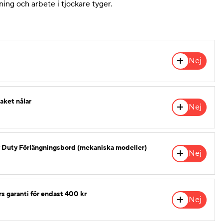
ning och arbete i tjockare tyger.
Nej
aket nålar
Nej
 Duty Förlängningsbord (mekaniska modeller)
Nej
års garanti för endast 400 kr
Nej