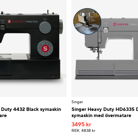
Singer
 Duty 4432 Black symaskin
Singer Heavy Duty HD6335 
are
symaskin med övermatare
3495 kr
REK.
4838 kr