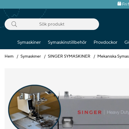
Fri 
Symaskiner
Symaskinstillbehör
Provdockor
G
Hem
Symaskiner
SINGER SYMASKINER
Mekaniska Symas
Produktbilder