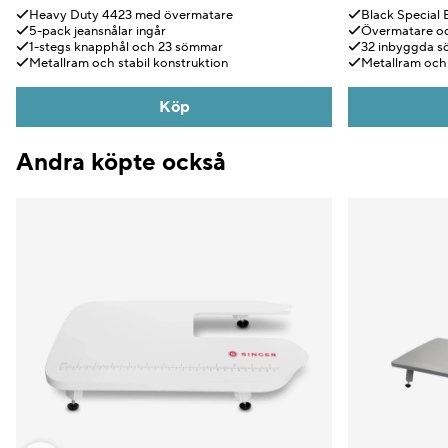
Heavy Duty 4423 med övermatare
Black Special 
5-pack jeansnålar ingår
Övermatare oc
1-stegs knapphål och 23 sömmar
32 inbyggda 
Metallram och stabil konstruktion
Metallram och 
Köp
Andra köpte också