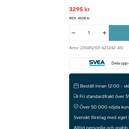
3295
kr
REK. 4538 kr
Antal
Artnr:
230452101-423242-451
Dela upp 
Beställ innan 12:00 - s
Fri standardfrakt över 
Över 50 000 nöjda kun
Svenskt företag med eget 
Alltid personlig och snabb