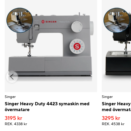
Singer
Singer
Singer Heavy Duty 4423 symaskin med
Singer Heavy
övermatare
med övermat
3195 kr
3295 kr
REK.
4338 kr
REK.
4538 kr