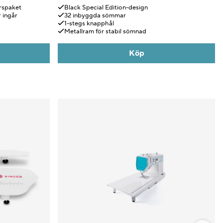
rspaket
Black Special Edition-design
 ingår
32 inbyggda sömmar
1-stegs knapphål
Metallram för stabil sömnad
Köp