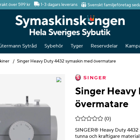
Svenskt familjeföretag sed
frakt över 599 kr
1-3 dagars leverans
ütermann Sytråd
Sybehör
Tyger
Reservdelar
Kampa
kiner
Singer Heavy Duty 4432 symaskin med övermatare
Singer Heavy
övermatare
Medelbetyg 0 av 5 Antal be
(
0
)
SINGER® Heavy Duty 4432 är
tunna och kraftigare materi