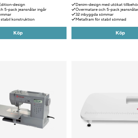
Edition-design
Denim-design med utökat tillbehö
h 5-pack jeansnålar ingår
Övermatare och 5-pack jeansnålar
sömmar
32 inbyggda sömmar
stabil konstruktion
Metallram för stabil sömnad
Köp
Köp