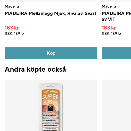
Madeira
Madeira
MADEIRA Mellanlägg Mjuk, Riva av. Svart
MADEIRA Mell
av VIT
183 kr
183 kr
REK.
189 kr
REK.
189 kr
Köp
Andra köpte också