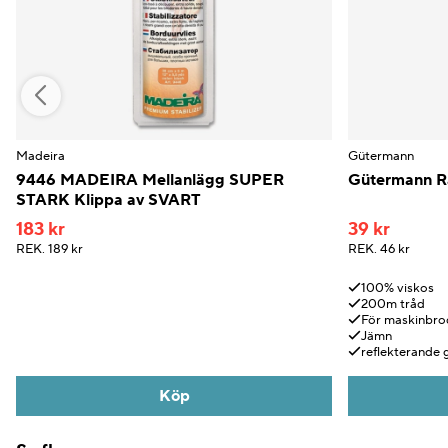
Madeira
Gütermann
9446 MADEIRA Mellanlägg SUPER
Gütermann Ra
STARK Klippa av SVART
183 kr
39 kr
REK.
189 kr
REK.
46 kr
100% viskos
200m tråd
För maskinbro
Jämn
reflekterande 
Köp