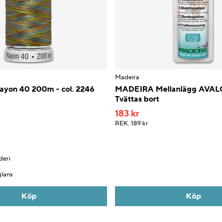
Madeira
yon 40 200m - col. 2246
MADEIRA Mellanlägg AVA
Tvättas bort
183 kr
REK.
189 kr
deri
glans
Köp
Köp