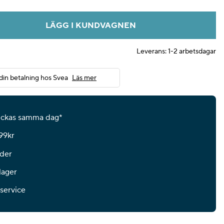
LÄGG I KUNDVAGNEN
Leverans:
1-2 arbetsdagar
din betalning hos Svea
Läs mer
kickas samma dag*
599kr
der
lager
 service