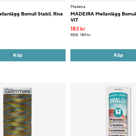
Madeira
anlägg Bomull Stabil, Riva
MADEIRA Mellanlägg Bomull F
VIT
183 kr
REK.
189 kr
Köp
Köp