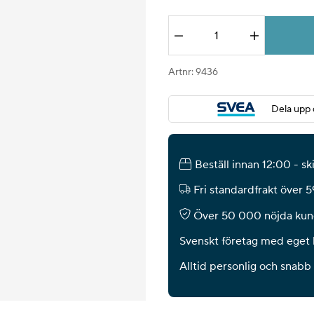
Antal
Artnr:
9436
Dela upp 
Beställ innan 12:00 - s
Fri standardfrakt över 
Över 50 000 nöjda kun
Svenskt företag med eget 
Alltid personlig och snabb