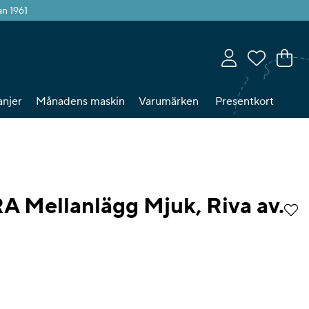
an 1961
Va
An
.
njer
Månadens maskin
Varumärken
Presentkort
 Mellanlägg Mjuk, Riva av.
tyg 0