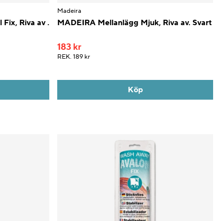
Madeira
ix, Riva av .
MADEIRA Mellanlägg Mjuk, Riva av. Svart
183 kr
REK.
189 kr
Köp