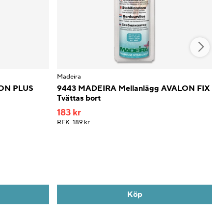
Madeira
LON PLUS
9443 MADEIRA Mellanlägg AVALON FIX
Tvättas bort
183 kr
REK.
189 kr
Köp