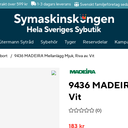
Svenskt familjeföretag sed
frakt över 599 kr
1-3 dagars leverans
ütermann Sytråd
Sybehör
Tyger
Reservdelar
Kampa
 bort
9436 MADEIRA Mellanlägg Mjuk, Riva av. Vit
9436 MADEIRA
Vit
Medelbetyg 0 av 5 Antal be
(
0
)
183
kr