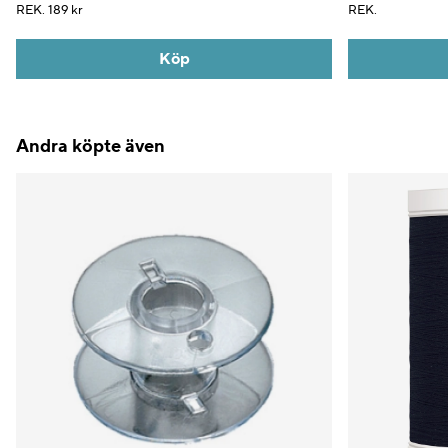
REK.
189 kr
REK.
Köp
Andra köpte även