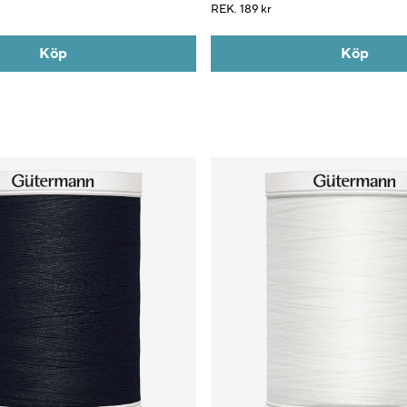
REK.
189 kr
Köp
Köp