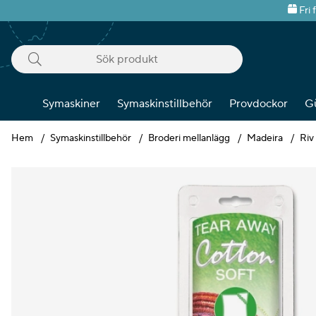
Fri 
Symaskiner
Symaskinstillbehör
Provdockor
G
Hem
Symaskinstillbehör
Broderi mellanlägg
Madeira
Riv
Produktbilder