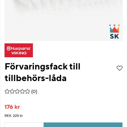
Förvaringsfack till
tillbehörs-låda
Medelbetyg 0 av 5 Antal betyg 0
(
0
)
176
kr
REK. 225 kr