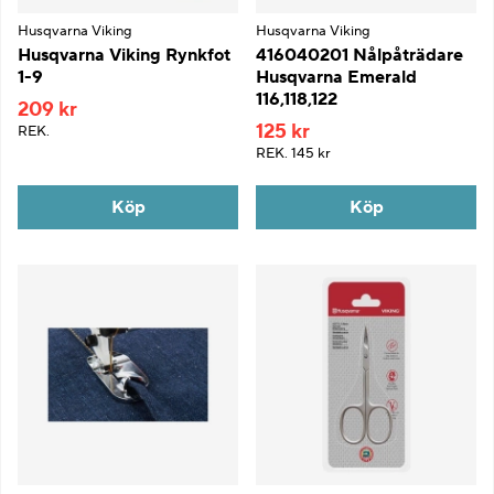
Husqvarna Viking
Husqvarna Viking
Husqvarna Viking Rynkfot
416040201 Nålpåträdare
1-9
Husqvarna Emerald
116,118,122
209 kr
125 kr
REK.
REK.
145 kr
Köp
Köp