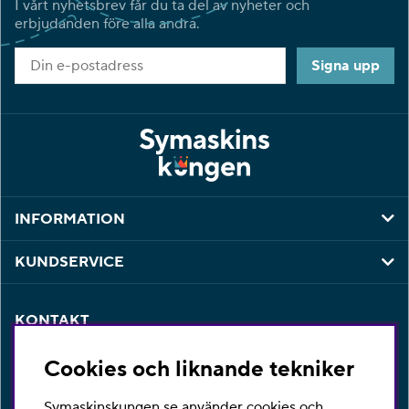
I vårt nyhetsbrev får du ta del av nyheter och
erbjudanden före alla andra.
Signa upp
INFORMATION
KUNDSERVICE
KONTAKT
Har du några frågor eller vill du ha hjälp med din
Cookies och liknande tekniker
beställning så är du varmt välkommen att kontakta vår
kundtjänst per telefon eller email.
Symaskinskungen.se använder cookies och