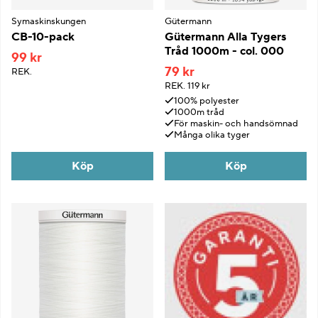
Symaskinskungen
Gütermann
CB-10-pack
Gütermann Alla Tygers
Tråd 1000m - col. 000
99 kr
79 kr
REK.
REK.
119 kr
100% polyester
1000m tråd
För maskin- och handsömnad
Många olika tyger
Köp
Köp