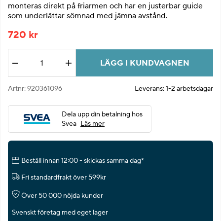
monteras direkt på friarmen och har en justerbar guide
som underlättar sömnad med jämna avstånd.
720
kr
LÄGG I KUNDVAGNEN
Antal
Artnr:
920361096
Leverans:
1-2 arbetsdagar
Dela upp din betalning hos
Svea
Läs mer
Beställ innan 12:00 - skickas samma dag*
Fri standardfrakt över 599kr
Över 50 000 nöjda kunder
Svenskt företag med eget lager