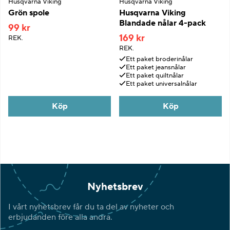
Husqvarna Viking
Husqvarna Viking
Grön spole
Husqvarna Viking
Blandade nålar 4-pack
99 kr
169 kr
REK.
REK.
Ett paket broderinålar
Ett paket jeansnålar
Ett paket quiltnålar
Ett paket universalnålar
Köp
Köp
Nyhetsbrev
I vårt nyhetsbrev får du ta del av nyheter och
erbjudanden före alla andra.