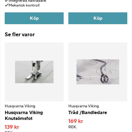
Integrerad nålträdare
Mekanisk kontroll
Köp
Köp
Se fler varor
Husqvarna Viking
Husqvarna Viking
Husqvarna Viking
Tråd /Bandledare
Knutsömsfot
169 kr
139 kr
REK.