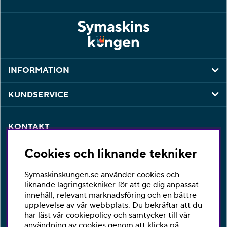
INFORMATION
KUNDSERVICE
KONTAKT
Har du några frågor eller vill du ha hjälp med din
Cookies och liknande tekniker
beställning så är du varmt välkommen att kontakta vår
kundtjänst per telefon eller email.
Symaskinskungen.se använder cookies och
Telefon:
010-2518270
liknande lagringstekniker för att ge dig anpassat
innehåll, relevant marknadsföring och en bättre
E-post:
kontakta@symaskinskungen.se
upplevelse av vår webbplats. Du bekräftar att du
har läst vår cookiepolicy och samtycker till vår
Ångra köp
användning av cookies genom att klicka på