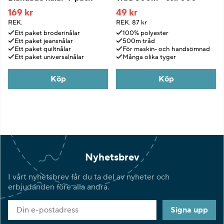
169 kr
49 kr
REK.
REK.
87 kr
Ett paket broderinålar
100% polyester
Ett paket jeansnålar
500m tråd
Ett paket quiltnålar
För maskin- och handsömnad
Ett paket universalnålar
Många olika tyger
Köp
Köp
Nyhetsbrev
I vårt nyhetsbrev får du ta del av nyheter och
erbjudanden före alla andra.
Signa upp