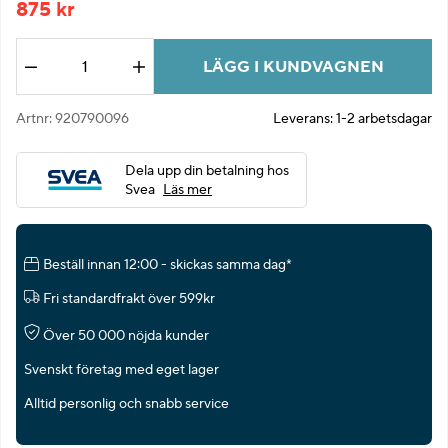
875
kr
LÄGG I KUNDVAGNEN
Antal
Artnr:
920790096
Leverans:
1-2 arbetsdagar
Dela upp din betalning hos
Svea
Läs mer
Beställ innan 12:00 - skickas samma dag*
Fri standardfrakt över 599kr
Över 50 000 nöjda kunder
Svenskt företag med eget lager
Alltid personlig och snabb service