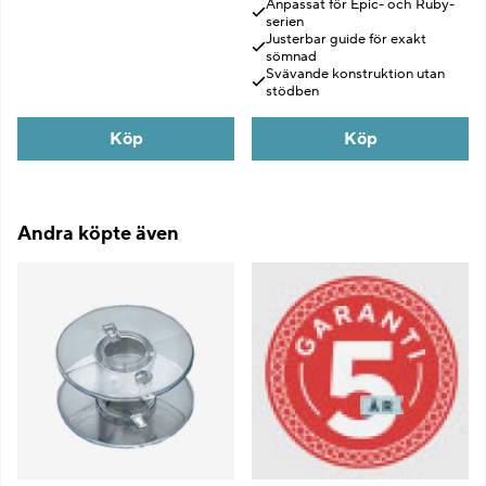
Anpassat för Epic- och Ruby-
serien
Justerbar guide för exakt
sömnad
Svävande konstruktion utan
stödben
Köp
Köp
Andra köpte även