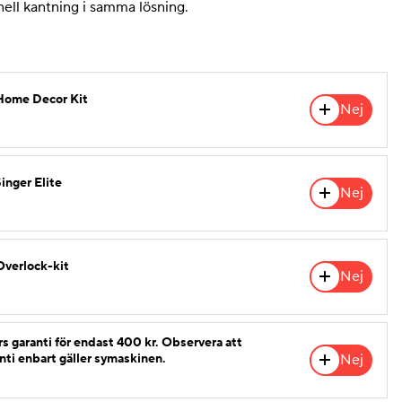
onell kantning i samma lösning.
 Home Decor Kit
Nej
Singer Elite
Nej
Overlock-kit
Nej
 års garanti för endast 400 kr. Observera att
Nej
nti enbart gäller symaskinen.