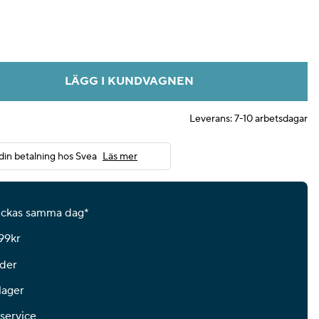
LÄGG I KUNDVAGNEN
Leverans:
7-10 arbetsdagar
din betalning hos Svea
Läs mer
kickas samma dag*
599kr
der
lager
 service