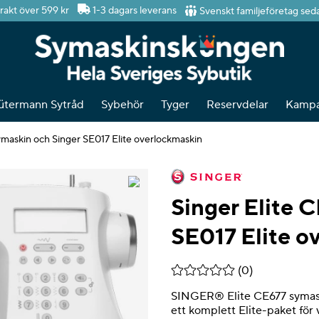
Svenskt familjeföretag sed
frakt över 599 kr
1-3 dagars leverans
ütermann Sytråd
Sybehör
Tyger
Reservdelar
Kampa
ymaskin och Singer SE017 Elite overlockmaskin
Singer Elite 
SE017 Elite o
Medelbetyg 0 av 5 Antal be
(
0
)
SINGER® Elite CE677 symask
ett komplett Elite-paket fö