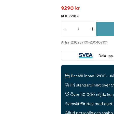
9290
kr
REK. 9990 kr
Antal
Artnr:
230259101-230409101
Dela upp 
Beställ innan 12:00 - s
Fri standardfrakt över 
Över 50 000 nöjda kun
Svenskt företag med eget 
Alltid personlig och snabb