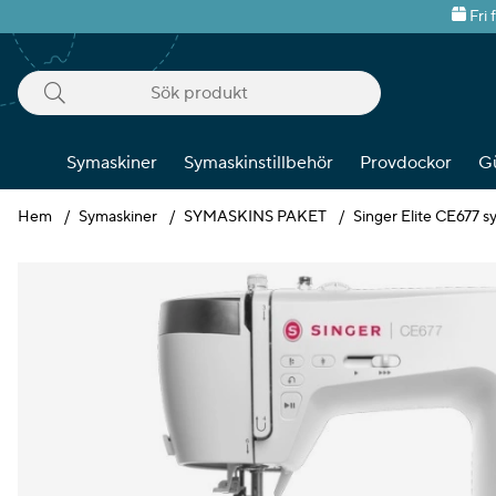
Fri 
Symaskiner
Symaskinstillbehör
Provdockor
G
Hem
Symaskiner
SYMASKINS PAKET
Singer Elite CE677 s
Produktbilder