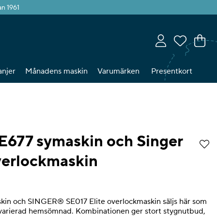
an 1961
Va
An
.
njer
Månadens maskin
Varumärken
Presentkort
CE677 symaskin och Singer
verlockmaskin
tyg 0
in och SINGER® SE017 Elite overlockmaskin säljs här som
r varierad hemsömnad. Kombinationen ger stort stygnutbud,